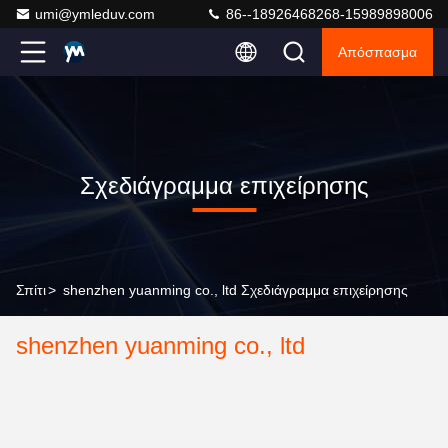
umi@ymleduv.com
86--18926468268-15989898006
Απόσπασμα
Σχεδιάγραμμα επιχείρησης
Σπίτι
>
shenzhen yuanming co., ltd Σχεδιάγραμμα επιχείρησης
shenzhen yuanming co., ltd