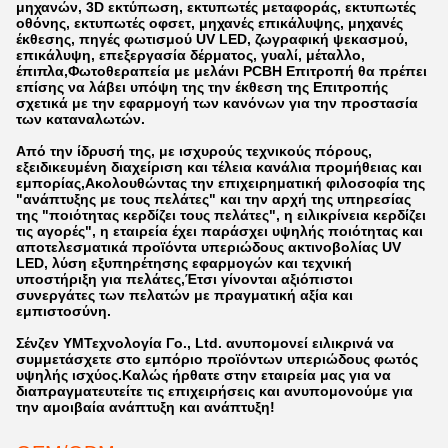
μηχανών, 3D εκτύπωση, εκτυπωτές μεταφοράς, εκτυπωτές
οθόνης, εκτυπωτές οφσετ, μηχανές επικάλυψης, μηχανές
έκθεσης, πηγές φωτισμού UV LED, ζωγραφική ψεκασμού,
επικάλυψη, επεξεργασία δέρματος, γυαλί, μέταλλο,
έπιπλα,Φωτοθεραπεία με μελάνι PCBΗ Επιτροπή θα πρέπει
επίσης να λάβει υπόψη της την έκθεση της Επιτροπής
σχετικά με την εφαρμογή των κανόνων για την προστασία
των καταναλωτών.
Από την ίδρυσή της, με ισχυρούς τεχνικούς πόρους,
εξειδικευμένη διαχείριση και τέλεια κανάλια προμήθειας και
εμπορίας,Ακολουθώντας την επιχειρηματική φιλοσοφία της
"ανάπτυξης με τους πελάτες" και την αρχή της υπηρεσίας
της "ποιότητας κερδίζει τους πελάτες", η ειλικρίνεια κερδίζει
τις αγορές", η εταιρεία έχει παράσχει υψηλής ποιότητας και
αποτελεσματικά προϊόντα υπεριώδους ακτινοβολίας UV
LED, λύση εξυπηρέτησης εφαρμογών και τεχνική
υποστήριξη για πελάτες,Έτσι γίνονται αξιόπιστοι
συνεργάτες των πελατών με πραγματική αξία και
εμπιστοσύνη.
Σένζεν YM
Τεχνολογία Γ
o., Ltd. ανυπομονεί ειλικρινά να
συμμετάσχετε στο εμπόριο προϊόντων υπεριώδους φωτός
υψηλής ισχύος.Καλώς ήρθατε στην εταιρεία μας για να
διαπραγματευτείτε τις επιχειρήσεις και ανυπομονούμε για
την αμοιβαία ανάπτυξη και ανάπτυξη!