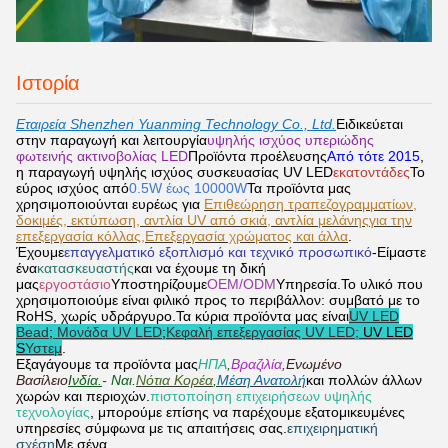
Ιστορία
Εταιρεία Shenzhen Yuanming Technology Co., Ltd.
Ειδικεύεται
στην παραγωγή και λειτουργία
υψηλής ισχύος υπεριώδης
φωτεινής ακτινοβολίας LED
Προϊόντα προέλευσης
Από τότε
2015
,
η παραγωγή υψηλής ισχύος συσκευασίας UV LED
εκατοντάδες
Το
εύρος ισχύος από
0.5W έως 10000W
Τα προϊόντα μας
χρησιμοποιούνται ευρέως για
Επιθεώρηση τραπεζογραμματίων,
δοκιμές, εκτύπωση, αντλία UV από σκιά, αντλία μελάνης
για την
επεξεργασία κόλλας,
Επεξεργασία χρώματος και άλλα
.
Έχουμε
επαγγελματικό εξοπλισμό και τεχνικό προσωπικό
-Είμαστε
ένα
κατασκευαστής
και να έχουμε τη δική
μας
εργοστάσιο
Υποστηρίζουμε
OEM/ODM
Υπηρεσία.Το υλικό που
χρησιμοποιούμε είναι φιλικό προς το περιβάλλον: συμβατό με το
RoHS, χωρίς υδράργυρο.Τα κύρια προϊόντα μας είναι
UV LED
Bead
;
Μονάδα UV LED
;
Κεφαλή επεξεργασίας UV LED
;
UV LED
S
Υστεμ
.
Εξαγάγουμε τα προϊόντα μας
ΗΠΑ
,
Βραζιλία
,
Ενωμένο
Βασίλειο
Ινδία.
- Ναι.
Νότια Κορέα
,
Μέση Ανατολή
και πολλών άλλων
χωρών και περιοχών.
πιστοποίηση επιχειρήσεων υψηλής
τεχνολογίας
, μπορούμε επίσης να παρέχουμε εξατομικευμένες
υπηρεσίες σύμφωνα με τις απαιτήσεις σας.
επιχειρηματική
σχέση
Με σένα.