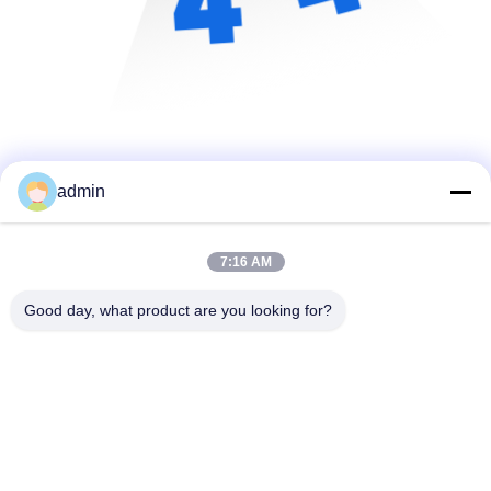
admin
7:16 AM
Good day, what product are you looking for?
shenzhen yuanming co., ltd
umi@ymleduv.com
86--18926468268-15989898006
3ος Όροφος, Κτίριο 2, Βιομηχανική Ζώνη Jingsheng, No.