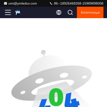
umi@ymleduv.com
86--18926468268-15989898006
Απόσπασμα