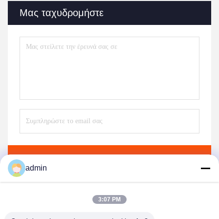
Μας ταχυδρομήστε
Στείλετε
admin
3:07 PM