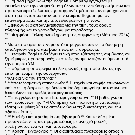
* Η ομάδα μηχανικών της Bogdan Company εργάζεται με
επιμέλεια για την αντιμετώπιση όλων των τεχνικών ερωτήσεων και
προτείνει εφικτές λύσεις προσαρμογής μέσα σε σύντομο χρονικό
διάστημα,Εντυπωσιάζοντας την εταιρεία Bogdan με τον
επαγγελματισμό και την αποτελεσματικότητα τους.
* Ξεκινούν οι διαπραγματεύσεις για την τιμή, τους όρους
πληρωμής και το χρονοδιάγραμμα παράδοσης.
**Τρίτη φάση: Τελική ολοκλήρωση της συμφωνίας (Μάρτιος 2024)
**
* Μετά από αρκετούς γύρους διαπραγματεύσεων, τα δύο μέρη
καταλήγουν σε μια αμοιβαία επωφελής συμφωνία.
* Η εταιρεία Bogdan διεξάγει τελική επανεξέταση της σύμβασης και
ζητεί μικρές προσαρμογές, οι οποίες αντιμετωπίζονται άμεσα από
την εταιρεία YM.
* Η σύμβαση υπογράφεται ηλεκτρονικά, σηματοδοτώντας την
επίσημη έναρξη της συνεργασίας.
**Κλειδιά για την επιτυχία:**
* **Αποτελεσματική επικοινωνία:** Η ταχεία και σαφής επικοινωνία
καθ' όλη τη διάρκεια της διαδικασίας δημιουργεί εμπιστοσύνη και
διευκολύνει τις ομαλές διαπραγματεύσεις.
* **Επαγγελματισμός και Εμπειρογνωμοσύνη:** Η βαθιά γνώση
των προϊόντων της YM Company και η ικανότητα να παρέχει
εξατομικευμένες λύσεις αποδεικνύουν τις δυνατότητές και την
αξιοπιστία της.
* ** Ευελιξία και προθυμία συμβιβασμού:** Και τα δύο μέρη
προσεγγίζουν τις διαπραγματεύσεις με ανοιχτό μυαλό,
αναζητώντας ένα win-win αποτέλεσμα.
* ** Χρήση Τεχνολογίας:** Οι διαδικτυακές πλατφόρμες όπως η