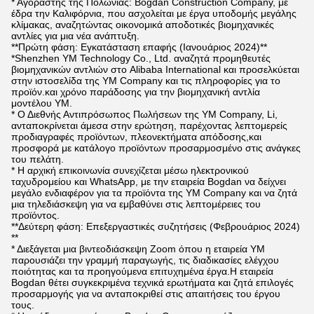
* Αγοραστής της Πολωνίας: Bogdan Construction Company, με
έδρα την Καλιφόρνια, που ασχολείται με έργα υποδομής μεγάλης
κλίμακας, αναζητώντας οικονομικά αποδοτικές βιομηχανικές
αντλίες για μια νέα ανάπτυξη.
**Πρώτη φάση: Εγκατάσταση επαφής (Ιανουάριος 2024)**
*
Shenzhen YM Technology Co., Ltd.
αναζητά προμηθευτές
βιομηχανικών αντλιών στο Alibaba International και προσελκύεται
στην ιστοσελίδα της YM Company και τις πληροφορίες για το
προϊόν.και χρόνο παράδοσης για την βιομηχανική αντλία
μοντέλου YM.
* Ο Διεθνής Αντιπρόσωπος Πωλήσεων της YM Company, Li,
ανταποκρίνεται άμεσα στην ερώτηση, παρέχοντας λεπτομερείς
προδιαγραφές προϊόντων, πλεονεκτήματα απόδοσης,και
προσφορά με κατάλογο προϊόντων προσαρμοσμένο στις ανάγκες
του πελάτη.
* Η αρχική επικοινωνία συνεχίζεται μέσω ηλεκτρονικού
ταχυδρομείου και WhatsApp, με την εταιρεία Bogdan να δείχνει
μεγάλο ενδιαφέρον για τα προϊόντα της YM Company και να ζητά
μια τηλεδιάσκεψη για να εμβαθύνει στις λεπτομέρειες του
προϊόντος.
**Δεύτερη φάση: Επεξεργαστικές συζητήσεις (Φεβρουάριος 2024)
**
* Διεξάγεται μια βιντεοδιάσκεψη Zoom όπου η εταιρεία YM
παρουσιάζει την γραμμή παραγωγής, τις διαδικασίες ελέγχου
ποιότητας και τα προηγούμενα επιτυχημένα έργα.Η εταιρεία
Bogdan θέτει συγκεκριμένα τεχνικά ερωτήματα και ζητά επιλογές
προσαρμογής για να ανταποκριθεί στις απαιτήσεις του έργου
τους.