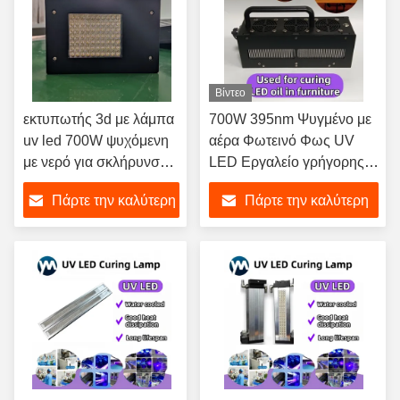
Βίντεο
εκτυπωτής 3d με λάμπα
700W 395nm Ψυγμένο με
uv led 700W ψυχόμενη
αέρα Φωτεινό Φως UV
με νερό για σκλήρυνση
LED Εργαλείο γρήγορης
uv
ξήρανσης για έπιπλα
Πάρτε την καλύτερη
Πάρτε την καλύτερη
Πίνακα βάσης ξύλου
Παλτό Πίνακα εκτύπωσης
τιμή
τιμή
μελάνης