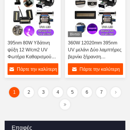
Βίντεο
395nm 80W Υδάτινη
360W 12020mm 395nm
ψύξη 12 W/cm2 UV
UV μελάνι Δύο λαμπτήρες
Φωτήρα Καθαρισμού
βερνίκι ξήρανση
Κατάλληλη για ξήρανση
υπεριώδες φως για
Πάρτε την καλύτερη
Πάρτε την καλύτερη
σε μικρούς UV
DX5/TX800/XP600
εκτυπωτές.
εκτυπωτικό κεφάλι UV
τιμή
τιμή
στεγνωτήρα μορφότυπο
εκτύπωσης
1
2
3
4
5
6
7
Επαφές