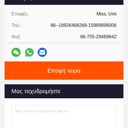
Επαφές:
Miss. Umi
Τηλ.:
86--18926468268-15989898006
Φαξ:
86-755-29469642
Επαφή τώρα
Μας ταχυδρομήστε