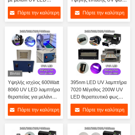
Κατάλληλος για R1390
μπορεί να θεραπεύσει
Πάρτε την καλύτερη
Πάρτε την καλύτερη
L1800 A3 A4 DX5
γρήγορα υλικά όπως
XP600 TX800 UV
ρητίνη
τιμή
τιμή
Επίπεδος εκτυπωτής
Λαμπτήρας σκλήρυνσης
Βίντεο
Υψηλής ισχύος 600Watt
395nm LED UV λαμπτήρα
8060 UV LED λαμπτήρα
7020 Μέγεθος 200W UV
θεραπείας για μελάνι
LED θεραπευτικό φως
χρώμα προσκόλληση
υπεριώδη λαμπτήρες για
Πάρτε την καλύτερη
Πάρτε την καλύτερη
μελάνι εκτύπωση 395nm
Epson
3D LCD οθόνη PCB
I3200/XP600/TX800 UV
τιμή
τιμή
εκτυπωτή