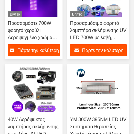
Βίντεο
Βίντεο
Προσαρμόστε 700W
Προσαρμόσιμο φορητό
φορητό χερούλι
λαμπτήρα σκλήρυνσης UV
Αεροψυγμένο χρώμα
LED 700W με λαβή,
αυτοκινήτου UV
αερόψυκτο 395nm για
Πάρτε την καλύτερη
Πάρτε την καλύτερη
ξήρανση για επισκευή
σκλήρυνση ξύλινου αστάρι
αυτοκινήτου
και επιχρισμάτων επίπλων
τιμή
τιμή
40W Αερόψυκτος
ΥΜ 300W 395NM LED UV
λαμπτήρας σκλήρυνσης
Συστήματα θεραπείας
με μελάνι UV LED
Υψηλής έντασης UV φως