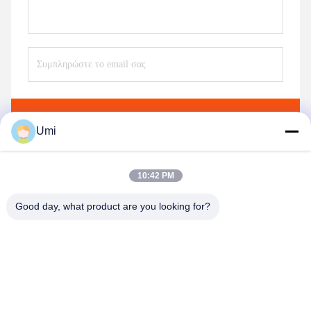
Στείλετε
Umi
10:42 PM
Good day, what product are you looking for?
shenzhen yuanming co., ltd
umi@ymleduv.com
86--18926468268-15989898006