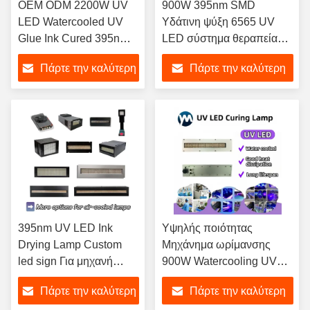
OEM ODM 2200W UV
900W 395nm SMD
LED Watercooled UV
Υδάτινη ψύξη 6565 UV
Glue Ink Cured 395nm
LED σύστημα θεραπείας
UV LED Drying Lamp
για οθόνη Ψηφιακό Inkjet
Πάρτε την καλύτερη
Πάρτε την καλύτερη
for UV Printer Offset
εκτυπωτή UV εκτυπωτή
μελάνι
τιμή
τιμή
395nm UV LED Ink
Υψηλής ποιότητας
Drying Lamp Custom
Μηχάνημα ωρίμανσης
led sign Για μηχανή
900W Watercooling UV
εκτύπωσης ετικέτας
Curing Lamp Uv Ink
Πάρτε την καλύτερη
Πάρτε την καλύτερη
Drying System Led for