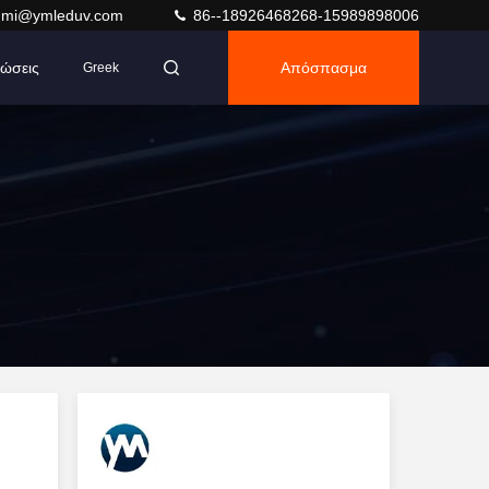
umi@ymleduv.com
86--18926468268-15989898006
ώσεις
Απόσπασμα
Greek