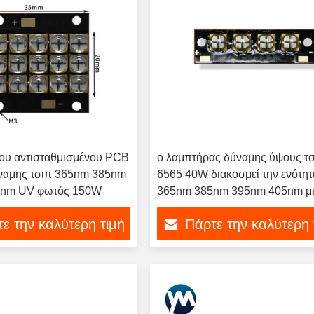
ου αντισταθμισμένου PCB
ο λαμπτήρας δύναμης ύψους τ
ναμης τσιπ 365nm 385nm
6565 40W διακοσμεί την ενότητ
5nm UV φωτός 150W
365nm 385nm 395nm 405nm μ
χάντρες UV φωτός
ε την καλύτερη τιμή
Πάρτε την καλύτερη 