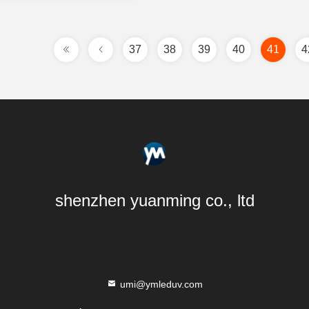
37
38
39
40
41
4
shenzhen yuanming co., ltd
umi@ymleduv.com