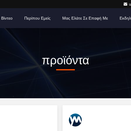
Βίντεο
Περίπου Εμείς
Μας Ελάτε Σε Επαφή Με
Εκδηλ
προϊόντα