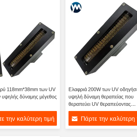
φρύ 118mm*38mm των UV
Ελαφριά 200W των UV οδηγή
 υψηλής δύναμης μέγεθος
υψηλή δύναμη θεραπείας που
θεραπεύει UV θεραπεύοντας
λαμπτήρα υδρόψυξης των
ε την καλύτερη τιμή
Πάρτε την καλύτερη 
οδηγήσεων το UV