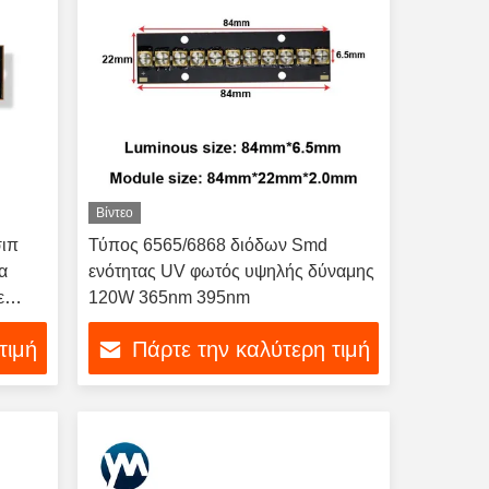
Βίντεο
σιπ
Τύπος 6565/6868 διόδων Smd
α
ενότητας UV φωτός υψηλής δύναμης
ε
120W 365nm 395nm
τιμή
Πάρτε την καλύτερη τιμή