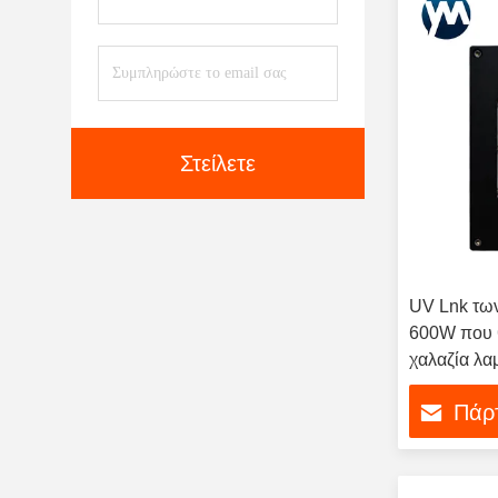
Στείλετε
UV Lnk τω
600W που 
χαλαζία λ
Πάρτ