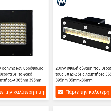
ν οδηγήσεων υδρόψυξης
200W υψηλή δύναμη που θερα
θεραπεύει το φακό
τους υπεριώδεις λαμπτήρες 3
αμπτήρων 365nm 395nm
395nm 85mmx36mm
ε την καλύτερη τιμή
Πάρτε την καλύτερη 