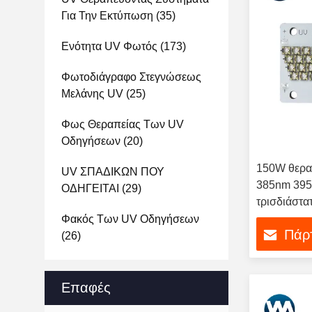
Για Την Εκτύπωση
(35)
Ενότητα UV Φωτός
(173)
Φωτοδιάγραφο Στεγνώσεως
Μελάνης UV
(25)
Φως Θεραπείας Των UV
Οδηγήσεων
(20)
150W θερα
UV ΣΠΑΔΙΚΩΝ ΠΟΥ
385nm 395
ΟΔΗΓΕΙΤΑΙ
(29)
τρισδιάστ
εκτύπωση
Φακός Των UV Οδηγήσεων
Πάρτ
(26)
Επαφές