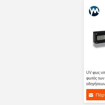
UV φως υ
φωτός των
οδηγήσεων
οδηγήσεων
Πάρτ
σύστημα