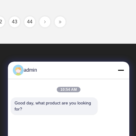
2
43
44
admin
10:54 AM
Good day, what product are you looking 
Γρήγορες συνδέσεις
for?
Σχεδιάγραμμα επιχείρησης
Γύρος εργοστασίων