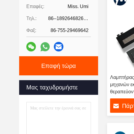
Επαφές:
Miss. Umi
Τηλ.:
86--18926468268-15989898006
Φαξ:
86-755-29469642
Επαφή τώρα
Λαμπτήρας
μηχανών ε
Μας ταχυδρομήστε
θεραπεύον
395nm 30
Πάρτ