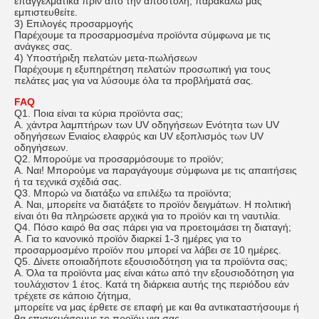
επαγγελματικά πριν από την αποστολή, παρακαλώ μας
εμπιστευθείτε.
3) Επιλογές προσαρμογής
Παρέχουμε τα προσαρμοσμένα προϊόντα σύμφωνα με τις
ανάγκες σας.
4) Υποστήριξη πελατών μετα-πωλήσεων
Παρέχουμε η εξυπηρέτηση πελατών προσωπική για τους
πελάτες μας για να λύσουμε όλα τα προβλήματά σας.
FAQ
Q1. Ποια είναι τα κύρια προϊόντα σας;
Α. χάντρα λαμπτήρων των UV οδηγήσεων Ενότητα των UV
οδηγήσεων Ενιαίος ελαφρύς και UV εξοπλισμός των UV
οδηγήσεων.
Q2. Μπορούμε να προσαρμόσουμε το προϊόν;
Α. Ναι! Μπορούμε να παραγάγουμε σύμφωνα με τις απαιτήσεις
ή τα τεχνικά σχέδιά σας.
Q3. Μπορώ να διατάξω να επιλέξω τα προϊόντα;
Α. Ναι, μπορείτε να διατάξετε το προϊόν δειγμάτων. Η πολιτική
είναι ότι θα πληρώσετε αρχικά για το προϊόν και τη ναυτιλία.
Q4. Πόσο καιρό θα σας πάρει για να προετοιμάσει τη διαταγή;
Α. Για το κανονικό προϊόν διαρκεί 1-3 ημέρες για το
προσαρμοσμένο προϊόν που μπορεί να λάβει σε 10 ημέρες.
Q5. Δίνετε οποιαδήποτε εξουσιοδότηση για τα προϊόντα σας;
Α. Όλα τα προϊόντα μας είναι κάτω από την εξουσιοδότηση για
τουλάχιστον 1 έτος. Κατά τη διάρκεια αυτής της περιόδου εάν
τρέχετε σε κάποιο ζήτημα,
μπορείτε να μας έρθετε σε επαφή με και θα αντικαταστήσουμε ή
θα επισκευάσουμε το προϊόν για σας.