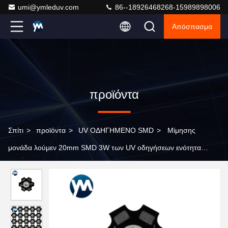
umi@ymleduv.com
86--18926468268-15989898006
Απόσπασμα
προϊόντα
Σπίτι
>
προϊόντα
>
UV ΟΔΗΓΗΜΕΝΟ SMD
>
Μίμησης
μονάδα λούμεν 20mm SMD 3W των UV οδηγήσεων ενότητα
πιάτων αργιλίου που θεραπεύει το λαμπτήρα