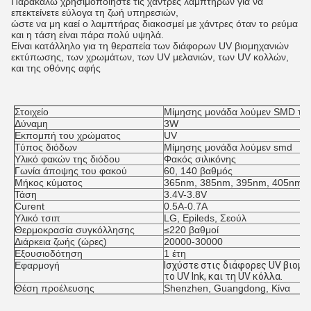
Παρακαλώ χρησιμοποιήστε τις χάντρες λαμπτήρων για να
επεκτείνετε εύλογα τη ζωή υπηρεσιών,
ώστε να μη καεί ο λαμπτήρας διακοσμεί με χάντρες όταν το ρεύμα
και η τάση είναι πάρα πολύ υψηλά.
Είναι κατάλληλο για τη θεραπεία των διάφορων UV βιομηχανιών
εκτύπωσης, των χρωμάτων, των UV μελανιών, των UV κολλών,
και της οθόνης αφής
Στοιχείο
Μίμησης μονάδα λούμεν SMD τ
Δύναμη
3W
Εκπομπή του χρώματος
UV
Τύπος διόδων
Μίμησης μονάδα λούμεν 
smd
Υλικό φακών της διόδου
Φακός σιλικόνης
Γωνία άποψης του φακού
60, 140 βαθμός
Μήκος κύματος
365nm, 385nm, 395nm, 405nm
Τάση
3.4V-3.8V
Curent
0.5A-0.7A
Υλικό τσιπ
LG, Epileds
, Σεούλ
Θερμοκρασία συγκόλλησης
≤220 βαθμοί
Διάρκεια ζωής (ώρες)
20000-30000
Εξουσιοδότηση
1 έτη
Εφαρμογή
Ισχύστε στις διάφορες UV βιομη
το UV lnk, και τη UV κόλλα.
Θέση προέλευσης
Shenzhen, Guangdong, Κίνα