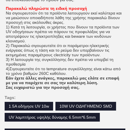
Παρακαλώ πληρώστε τη ειδική προσοχή
Να σιγουρευτούν ότι τα προϊόντα λειτουργούν εκεί καλύτερα και
να μειώσουν οποιαδήποτε λάθη της χρήσης παρακαλώ δίνουν
προσοχή στις ακόλουθες άκρες.
1) Κατά τη λειτουργία, οι χρήστες που δίνουν τα προϊόντα των
UV οδηγήσεων πρέπει να πάρουν τις προφυλάξεις για να
αποτρέψουν τις ηλεκτροπληξίες και beware των κινδύνων
κλονισμού.
2) Παρακαλώ σιγουρευτείτε ότι οι παράμετροι ηλεκτρικής
ενέργειας όπως η τάση και το ρεύμα δεν υπερβαίνουν τις
εκτιμημένες παραμέτρους clectricity των προϊόντων.
3) Η λειτουργία της συγκόλλησης δεν πρέπει να υπερβεί τη
προθεσμία
4)Σιγουρευτείτε ότι το temprature συγκόλλησης είναι κάτω από
το χρόνο βαθμών 260C καθόλου.
Εάν έχετε άλλες ανάγκες, παρακαλώ μας ελάτε σε επαφή
με για να παρέχετε σε σας την καλύτερη λύση.
Σας ευχαριστώ για την προσοχή σας.
Tags:
1.5A οδήγησε UV 10w
10W UV ΟΔΗΓΗΜΕΝΟ SMD
UV λαμπτήρας υψηλής δύναμης 6.5mm*6.5mm