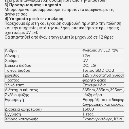
έχει μια επαγγελματική δοκιμή πριν από την αποστολή.
3) Προσαρμοσμένη υπηρεσία
Μπορούμε να προσαρμόσουμε τα προϊόντα σύμφωνα με τις
ανάγκες σας.
4) Υπηρεσία μετά την πώληση
Παρέχουμε άριστη και έγκαιρη συμβουλή πριν από την πώληση
και την υπηρεσία μετά την πώληση, οποιεσδήποτε ερωτήσεις
σχετικά με UV LED
Θα απαντηθεί από έναν επαγγελματία μηχανικό σε 12 ώρες.
Άρθρο
Φωτόλας UV LED 72W
Δύναμη
72w
Χρώμα
UV
Ετικέτα διόδου
DC, LG
Τύπος διόδου
Τύπος SMD COB
μέγεθος
125 χιλιοστά*50 χιλιοστά
Τρόπος
φορητό φακό
Υλικό τσιπ
Επικεφαλίδια
Διάστημα κύματος
365nm,385nm,395nm,4
Σχέδιο ψύξης
Ψύξη αέρα
Εφαρμογή
Εφαρμόζεται σε διάφορες
ζωγραφικής και κόλλας.
Διάρκεια ζωής (ώρα)
15000
Εγγύηση
1 έτος
Χώρος καταγωγής
Γκουανγκντόνγκ, Κίνα