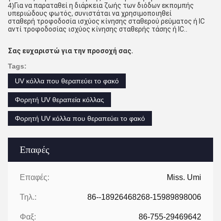
4)
Για να παραταθεί η διάρκεια ζωής των διόδων εκπομπής
υπεριώδους φωτός, συνιστάται να χρησιμοποιηθεί
σταθερή τροφοδοσία ισχύος κίνησης σταθερού ρεύματος ή IC
αντί τροφοδοσίας ισχύος κίνησης σταθερής τάσης ή IC.
.
Σας ευχαριστώ για την προσοχή σας.
Tags:
UV κόλλα που θεραπεύει το φακό
Φορητή UV θεραπεία κόλλας
Φορητή UV κόλλα που θεραπεύει το φακό
Επαφές
Επαφές:
Miss. Umi
Τηλ.:
86--18926468268-15989898006
Φαξ:
86-755-29469642