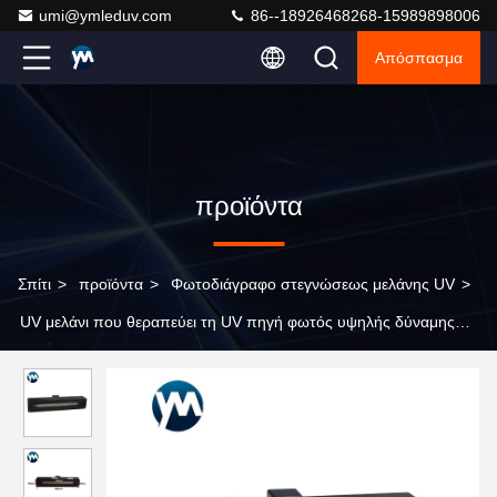
umi@ymleduv.com
86--18926468268-15989898006
Απόσπασμα
προϊόντα
Σπίτι
>
προϊόντα
>
Φωτοδιάγραφο στεγνώσεως μελάνης UV
>
UV μελάνι που θεραπεύει τη UV πηγή φωτός υψηλής δύναμης
συσκευασίας ΣΠΑΔΊΚΩΝ λαμπτήρων 1500W που θεραπεύει το
λαμπτήρα