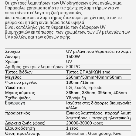
Οι χάντρες λαμπτήρων των UV οδηγήσεων είναι αναλώσιμα.
Παρακαλώ χρησιμοποιήστε τις χάντρες λαμπτήρων για να
επεκτείνετε εύλογα τη ζωή υπηρεσιών,
ώστε να μη καεί ο λαμπτήρας διακοσμεί με χάντρες όταν το
ρεύμα και η τάση είναι πάρα πολύ υψηλά.
Είναι κατάλληλο για τη θεραπεία των διάφορων UV
βιομηχανιών εκτύπωσης, των χρωμάτων, των UV μελανιών, των
UV κολλών, και των οθονών αφής.
Στοιχείο
UV μελάνι που θεραπεύει το λαμπτ
Δύναμη
1500W
Χρώμα
UV
Αριθμός χαντρών λαμπτήρων
500 PC
Τύπος διόδων
Τύπος ΣΠΑΔΙΚΩΝ smd
Μέγεθος
260mm*50mm*40mm*68mm
Φωτεινό μέγεθος
180mm*16mm
Υλικό τσιπ
LG, Σεούλ, Epileds
Μήκος κύματος
365nm, 385nm, 395nm, 405nm
Σχέδιο ψύξης
Υδρόψυξη
Εφαρμογή
Ισχύστε στις διάφορες βιομηχανίες 
κόλλα.
προαιρετικός
Ενιαίος λαμπτήρας, παροχή λαμπτήρ
λαμπτήρας + παροχή ηλεκτρικού ρε
Διάρκεια ζωής (ώρες)
20000-30000
ώρες
Εξουσιοδότηση
1 έτος
Θέση προέλευσης
Shenzhen, Guangdong, Κίνα