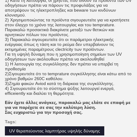
1) Κατά τη λειτουργία, οι χρήστες που δίνουν τα προϊόντα των UV
οδηγήσεων πρέπει να πάρουν τις προφυλάξεις για να
αποτρέψουν τις ηλεκτροπληξίες και beware των κινδύνων
κλονισμού.
2) Χρησιμοποιώντας τα προϊόντα σιγουρευτείτε για να κρατήσετε
στον έλεγχο το χρόνο της λειτουργίας και του temprature.
Παρακαλώ προσεκτικά διακρίνετε μεταξύ των θετικών και
αρνητικών πόλων του προϊόντος.
3) Παρακαλώ σιγουρευτείτε ότι οι παράμετροι ηλεκτρικής
ενέργειας όπως η τάση και το ρεύμα δεν υπερβαίνουν τις
εκτιμημένες παραμέτρους clectricity των προϊόντων.
Για τη υψηλή δύναμη που η χρησιμοποίηση σημείων των UV
οδηγήσεων των ακόλουθων πρέπει να ακολουθηθεί
1) Η λειτουργία της συγκόλλησης δεν πρέπει να υπερβεί τη
προθεσμία
2)Σιγουρευτείτε ότι το temprature συγκόλλησης είναι κάτω από το
χρόνο βαθμών 260C καθόλου.
3)Ζημία φακών Aviod κατά τη διάρκεια της συγκόλλησης.
4) Σιγουρευτείτε ότι το σύστημα ψύξης λειτουργεί ενεργά,
efficeiently και διαλύει τη θερμότητα.
Εάν έχετε άλλες ανάγκες, παρακαλώ μας ελάτε σε επαφή με
για να παρέχετε σε σας την καλύτερη λύση.
Σας ευχαριστώ για την προσοχή σας.
Tags:
UV θεραπεύοντας λαμπτήρας υψηλής δύναμης