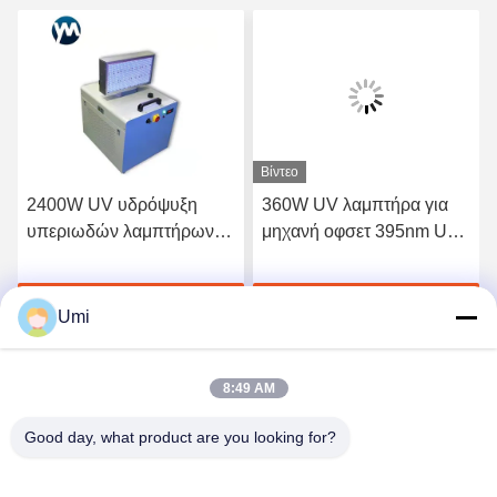
Βίντεο
2400W UV υδρόψυξη
360W UV λαμπτήρα για
υπεριωδών λαμπτήρων
μηχανή οφσετ 395nm UV
των οδηγήσεων
φως flatbed εκτυπωτή led
συστημάτων ξήρανσης
uva
ή
Πάρτε την καλύτερη τιμή
Πάρτε την καλύτερη τιμή
μελανιού
Umi
8:49 AM
Good day, what product are you looking for?
shenzhen yuanming co., ltd