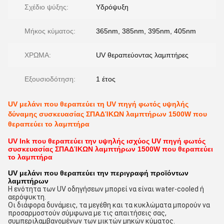
Σχέδιο ψύξης:
Υδρόψυξη
Μήκος κύματος:
365nm, 385nm, 395nm, 405nm
ΧΡΩΜΑ:
UV θεραπεύοντας λαμπτήρες
Εξουσιοδότηση:
1 έτος
UV μελάνι που θεραπεύει τη UV πηγή φωτός υψηλής
δύναμης συσκευασίας ΣΠΑΔΊΚΩΝ λαμπτήρων 1500W που
θεραπεύει το λαμπτήρα
UV lnk που θεραπεύει την υψηλής ισχύος
UV πηγή φωτός
συσκευασίας ΣΠΑΔΊΚΩΝ λαμπτήρων 1500W
που θεραπεύει
το λαμπτήρα
UV μελάνι που θεραπεύει την
περιγραφή προϊόντων
λαμπτήρων
Η ενότητα των UV οδηγήσεων μπορεί να είναι water-cooled ή
αερόψυκτη.
Οι διάφορα δυνάμεις, τα μεγέθη και τα κυκλώματα μπορούν να
προσαρμοστούν σύμφωνα με τις απαιτήσεις σας,
συμπεριλαμβανομένων των μικτών μηκών κύματος.