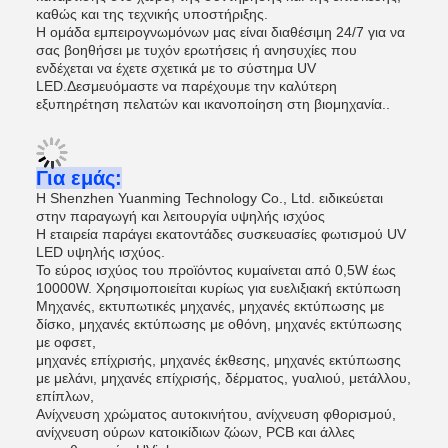
καθώς και της τεχνικής υποστήριξης.
Η ομάδα εμπειρογνωμόνων μας είναι διαθέσιμη 24/7 για να
σας βοηθήσει με τυχόν ερωτήσεις ή ανησυχίες που
ενδέχεται να έχετε σχετικά με το σύστημα UV
LED.Δεσμευόμαστε να παρέχουμε την καλύτερη
εξυπηρέτηση πελατών και ικανοποίηση στη βιομηχανία..
Για εμάς:
Η Shenzhen Yuanming Technology Co., Ltd. ειδικεύεται
στην παραγωγή και λειτουργία υψηλής ισχύος
Η εταιρεία παράγει εκατοντάδες συσκευασίες φωτισμού UV
LED υψηλής ισχύος.
Το εύρος ισχύος του προϊόντος κυμαίνεται από 0,5W έως
10000W. Χρησιμοποιείται κυρίως για ευελιξιακή εκτύπωση
Μηχανές, εκτυπωτικές μηχανές, μηχανές εκτύπωσης με
δίσκο, μηχανές εκτύπωσης με οθόνη, μηχανές εκτύπωσης
με οφσετ,
μηχανές επίχρισής, μηχανές έκθεσης, μηχανές εκτύπωσης
με μελάνι, μηχανές επίχρισής, δέρματος, γυαλιού, μετάλλου,
επίπλων,
Ανίχνευση χρώματος αυτοκινήτου, ανίχνευση φθορισμού,
ανίχνευση ούρων κατοικίδιων ζώων, PCB και άλλες