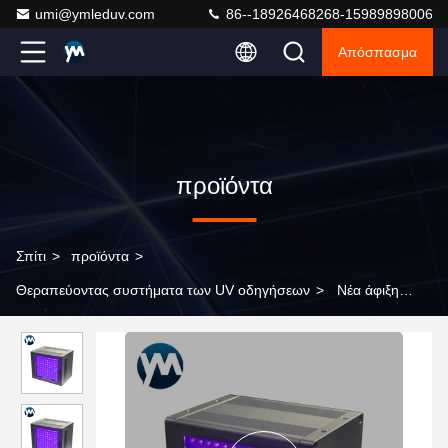
umi@ymleduv.com
86--18926468268-15989898006
Απόσπασμα
προϊόντα
Σπίτι
>
προϊόντα
>
Θεραπεύοντας συστήματα των UV οδηγήσεων
>
Νέα άφιξη
300w UV Led Συστήματα θεραπείας Inkjet εκτυπωτής ψύξη αέρα