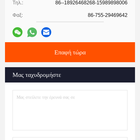
Τηλ.:
86--18926468268-15989898006
Φαξ:
86-755-29469642
Επαφή τώρα
Μας ταχυδρομήστε