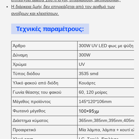
Η διάρκεια ζωής δεν επηρεάζεται από τον αριθμό των
ανοίξεων και κλεισίσεων.
Τεχνικές παραμέτρους:
Άρθρο
300W UV LED φως με ψύξη α
Δύναμη
300W
Χρώμα
UV
Τύπος διόδου
3535 smd
Υλικό φακού από διόδη
Κουάρτς
Γωνία θέασης του φακού
60, 120 μοίρες
Μέγεθος προϊόντος
145*120*106mm
Φωτεινό μέγεθος
100*95
χμ
Διάστημα κύματος
365nm,385nm,395nm,405nm
Προαιρετικό
Μία λάμπα, λάμπα + κουτί ελέ