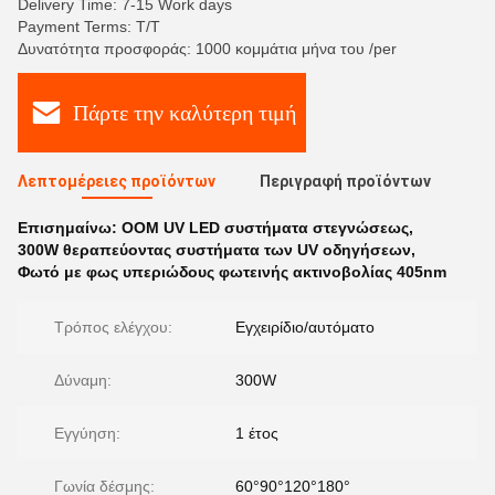
Delivery Time: 7-15 Work days
Payment Terms: T/T
Δυνατότητα προσφοράς: 1000 κομμάτια μήνα του /per
Πάρτε την καλύτερη τιμή
Λεπτομέρειες προϊόντων
Περιγραφή προϊόντων
Επισημαίνω:
ΟΟΜ UV LED συστήματα στεγνώσεως
,
300W θεραπεύοντας συστήματα των UV οδηγήσεων
,
Φωτό με φως υπεριώδους φωτεινής ακτινοβολίας 405nm
Τρόπος ελέγχου:
Εγχειρίδιο/αυτόματο
Δύναμη:
300W
Εγγύηση:
1 έτος
Γωνία δέσμης:
60°90°120°180°