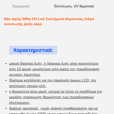
Εφαρμογή:
Εκτύπωση, UV θεραπεία
Νέα άφιξη 300w UV Led Συστήματα θεραπείας Inkjet
εκτυπωτής ψύξη αέρα
Χαρακτηριστικά:
μακρά διάρκεια ζωής: η διάρκεια ζωής είναι περισσότερο
από 10 φορές μεγαλύτερη από εκείνη της παραδοσιακής
μηχανής λαμπτήρα.
Ιδιαίτερα κατάλληλη για την σφράγιση άκρων LCD, την
εκτύπωση ταινιών,κλπ.
η θερμότητα είναι μικρή, μπορεί να λύσει το πρόβλημα της
μεγάλης παραγωγής θερμότητας των παραδοσιακών
εξοπλισμούς.
Αμέσως φωτισμός, χωρίς ανάγκη προθέρμανσης για να
επιτευχθεί άμεσα 100% ισχύς υπεριώδους ακτινοβολίας.