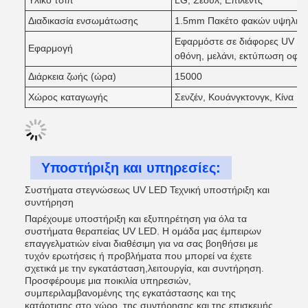
Υλικό τσιπ
LG, Σεούλ, Επιλέντς
Διαδικασία ενσωμάτωσης
1.5mm Πακέτο φακών υψηλής 
Εφαρμόστε σε διάφορες UV κόλλ
Εφαρμογή
οθόνη, μελάνι, εκτύπωση οφσέ
Διάρκεια ζωής (ώρα)
15000
Χώρος καταγωγής
Σενζέν, Κουάνγκτονγκ, Κίνα
Υποστήριξη και υπηρεσίες:
Συστήματα στεγνώσεως UV LED Τεχνική υποστήριξη και
συντήρηση
Παρέχουμε υποστήριξη και εξυπηρέτηση για όλα τα
συστήματα θεραπείας UV LED. Η ομάδα μας έμπειρων
επαγγελματιών είναι διαθέσιμη για να σας βοηθήσει με
τυχόν ερωτήσεις ή προβλήματα που μπορεί να έχετε
σχετικά με την εγκατάσταση,λειτουργία, και συντήρηση.
Προσφέρουμε μια ποικιλία υπηρεσιών,
συμπεριλαμβανομένης της εγκατάστασης και της
κατάρτισης στο χώρο, της συντήρησης και της επισκευής,