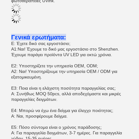
φωτοθεραπείες UVink.
Γενικά ερωτήματα:
Ε: Έχετε δικό σας εργοστάσιο;
Α1:Ναι! Έχουμε το δικό μας εργοστάσιο στο Shenzhen.
Έχουμε παράγει προϊόντα UV LED για οκτώ χρόνια.
Ε2: Υποστηρίζετε την υπηρεσία OEM, ODM;
Α2: Ναι! Υποστηρίζουμε την υπηρεσία OEM / ODM για
εξατομικευμένη.
Ε3: Ποια είναι η ελάχιστη ποσότητα παραγγελίας σας;
A: Συνήθως MOQ 50pcs, αλλά αποδεχόμαστε και μικρές
παραγγελίες δειγμάτων.
Ε4: Μπορώ να έχω ένα δείγμα για έλεγχο ποιότητας;
Α: Ναι, προσφέρουμε δείγμα.
Ε5: Πόσο σύντομα είναι ο χρόνος παράδοσης;
Α: Για παραγγελία δειγμάτων, 3-7 ημέρες. Για παραγγελία
χύδην, 15-35 ημέρες.