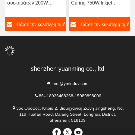
συστημάτων 200W
Curing 750W Inkjet
θεραπείας των UV
εκτυπωτής για εκτύπωση
οδηγήσεων που
UV LED λαμπτήρα
ή
Πάρτε την καλύτερη τιμή
Πάρτε την καλύτερη τιμή
θεραπεύει τον πιό ψυχρό
UV λαμπτήρα υπεριωδών
λαμπτήρων λαμπτήρων
shenzhen yuanming co., ltd
umi@ymleduv.com
86--18926468268-15989898006
3ος Όροφος, Κτίριο 2, Βιομηχανική Ζώνη Jingsheng, No.
119 Huafan Road, Dalang Street, Longhua District,
Shenzhen, 518109