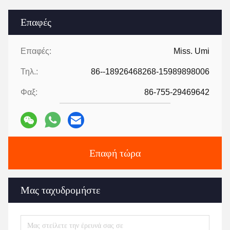
Επαφές
Επαφές:
Miss. Umi
Τηλ.:
86--18926468268-15989898006
Φαξ:
86-755-29469642
Επαφή τώρα
Μας ταχυδρομήστε