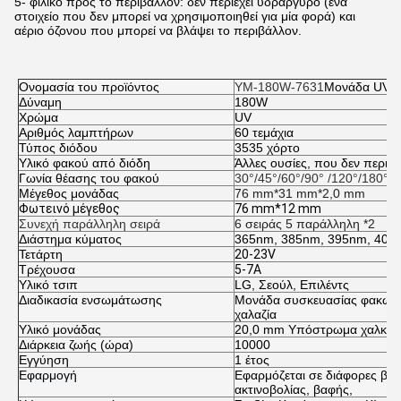
5- φιλικό προς το περιβάλλον: δεν περιέχει υδράργυρο (ένα
στοιχείο που δεν μπορεί να χρησιμοποιηθεί για μία φορά) και
αέριο όζονου που μπορεί να βλάψει το περιβάλλον.
Ονομασία του προϊόντος
YM-180W-7631
Μονάδα UV 
Δύναμη
180W
Χρώμα
UV
Αριθμός λαμπτήρων
60 τεμάχια
Τύπος διόδου
3535 χόρτο
Υλικό φακού από διόδη
Άλλες ουσίες, που δεν περιέ
Γωνία θέασης του φακού
30°/45°/60°/90° /120°/180°
Μέγεθος μονάδας
76 mm*31 mm*2,0 mm
Φωτεινό μέγεθος
76 mm*12 mm
Συνεχή παράλληλη σειρά
6 σειράς 5 παράλληλη *2
Διάστημα κύματος
365nm, 385nm, 395nm, 405
Τετάρτη
20-23V
Τρέχουσα
5-7Α
Υλικό τσιπ
LG, Σεούλ, Επιλέντς
Διαδικασία ενσωμάτωσης
Μονάδα συσκευασίας φακών 
χαλαζία
Υλικό μονάδας
20,0 mm Υπόστρωμα χαλκού
Διάρκεια ζωής (ώρα)
10000
Εγγύηση
1 έτος
Εφαρμογή
Εφαρμόζεται σε διάφορες βι
ακτινοβολίας, βαφής,