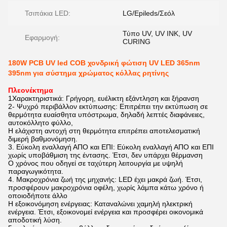
Τσιπάκια LED:
LG/Epileds/Σεόλ
Τύπο UV, UV INK, UV
Εφαρμογή:
CURING
180W PCB UV led COB χονδρική φώτιση UV LED 365nm
395nm για σύστημα χρώματος κόλλας ρητίνης
Πλεονέκτημα
1Χαρακτηριστικά: Γρήγορη, ευέλικτη εξάντληση και ξήρανση
2- Ψυχρό περιβάλλον εκτύπωσης: Επιτρέπει την εκτύπωση σε
θερμότητα ευαίσθητα υπόστρωμα, δηλαδή λεπτές διαφάνειες,
αυτοκόλλητο φύλλο,
Η ελάχιστη αντοχή στη θερμότητα επιτρέπει αποτελεσματική
διμερή βαθμονόμηση.
3. Εύκολη εναλλαγή ΑΠΟ και ΕΠΙ: Εύκολη εναλλαγή ΑΠΟ και ΕΠΙ
χωρίς υποβάθμιση της έντασης. Έτσι, δεν υπάρχει θέρμανση
Ο χρόνος που οδηγεί σε ταχύτερη λειτουργία με υψηλή
παραγωγικότητα.
4. Μακροχρόνια ζωή της μηχανής: LED έχει μακρά ζωή. Έτσι,
προσφέρουν μακροχρόνια οφέλη, χωρίς λάμπα κάτω χρόνο ή
οποιοδήποτε άλλο
Η εξοικονόμηση ενέργειας: Καταναλώνει χαμηλή ηλεκτρική
ενέργεια. Έτσι, εξοικονομεί ενέργεια και προσφέρει οικονομικά
αποδοτική λύση.