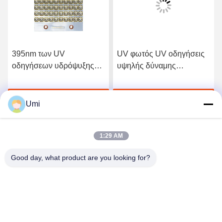
395nm των UV
UV φωτός UV οδηγήσεις
οδηγήσεων υδρόψυξης
υψηλής δύναμης
των ελαφριών οδηγήσεων
λαμπτήρων ενότητας
θεραπείας ενότητας των
1000W UV θεραπεύοντας
ή
Πάρτε την καλύτερη τιμή
Πάρτε την καλύτερη τιμή
οδηγήσεων ενότητας
για τη θεραπεία του
Umi
500W UV φωτός UV
φούρνου
1:29 AM
Good day, what product are you looking for?
shenzhen yuanming co., ltd
umi@ymleduv.com
86--18926468268-15989898006