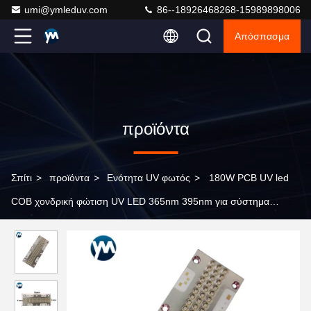
umi@ymleduv.com
86--18926468268-15989898006
Απόσπασμα
προϊόντα
Σπίτι
>
προϊόντα
>
Ενότητα UV φωτός
>
180W PCB UV led
COB χονδρική φώτιση UV LED 365nm 395nm για σύστημα
χρώματος κόλλας ρητίνης