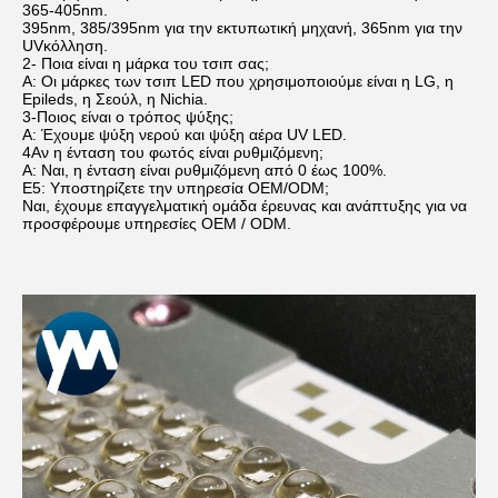
365-405nm.
395nm, 385/395nm για την εκτυπωτική μηχανή, 365nm για την
UVκόλληση.
2- Ποια είναι η μάρκα του τσιπ σας;
Α: Οι μάρκες των τσιπ LED που χρησιμοποιούμε είναι η LG, η
Epileds, η Σεούλ, η Nichia.
3-Ποιος είναι ο τρόπος ψύξης;
Α: Έχουμε ψύξη νερού και ψύξη αέρα UV LED.
4Αν η ένταση του φωτός είναι ρυθμιζόμενη;
Α: Ναι, η ένταση είναι ρυθμιζόμενη από 0 έως 100%.
Ε5: Υποστηρίζετε την υπηρεσία OEM/ODM;
Ναι, έχουμε επαγγελματική ομάδα έρευνας και ανάπτυξης για να
προσφέρουμε υπηρεσίες OEM / ODM.