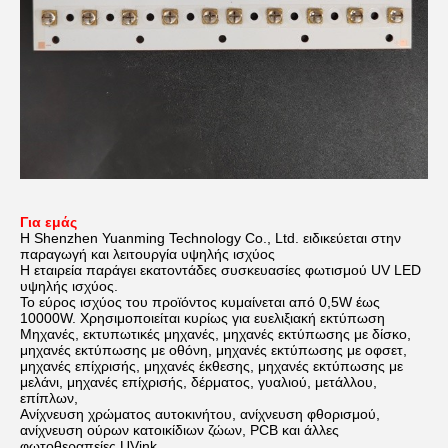
Για εμάς
Η Shenzhen Yuanming Technology Co., Ltd. ειδικεύεται στην
παραγωγή και λειτουργία υψηλής ισχύος
Η εταιρεία παράγει εκατοντάδες συσκευασίες φωτισμού UV LED
υψηλής ισχύος.
Το εύρος ισχύος του προϊόντος κυμαίνεται από 0,5W έως
10000W. Χρησιμοποιείται κυρίως για ευελιξιακή εκτύπωση
Μηχανές, εκτυπωτικές μηχανές, μηχανές εκτύπωσης με δίσκο,
μηχανές εκτύπωσης με οθόνη, μηχανές εκτύπωσης με οφσετ,
μηχανές επίχρισής, μηχανές έκθεσης, μηχανές εκτύπωσης με
μελάνι, μηχανές επίχρισής, δέρματος, γυαλιού, μετάλλου,
επίπλων,
Ανίχνευση χρώματος αυτοκινήτου, ανίχνευση φθορισμού,
ανίχνευση ούρων κατοικίδιων ζώων, PCB και άλλες
φωτοθεραπείες UVink.