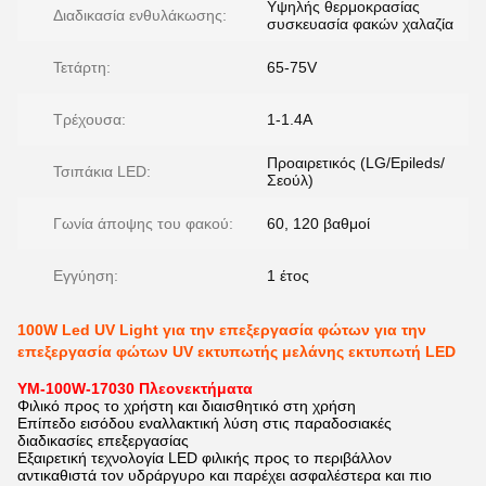
Υψηλής θερμοκρασίας
Διαδικασία ενθυλάκωσης:
συσκευασία φακών χαλαζία
Τετάρτη:
65-75V
Τρέχουσα:
1-1.4Α
Προαιρετικός (LG/Epileds/
Τσιπάκια LED:
Σεούλ)
Γωνία άποψης του φακού:
60, 120 βαθμοί
Εγγύηση:
1 έτος
100W Led UV Light για την επεξεργασία φώτων για την
επεξεργασία φώτων UV εκτυπωτής μελάνης εκτυπωτή LED
YM-100W-17030
Πλεονεκτήματα
Φιλικό προς το χρήστη και διαισθητικό στη χρήση
Επίπεδο εισόδου εναλλακτική λύση στις παραδοσιακές
διαδικασίες επεξεργασίας
Εξαιρετική τεχνολογία LED φιλικής προς το περιβάλλον
αντικαθιστά τον υδράργυρο και παρέχει ασφαλέστερα και πιο