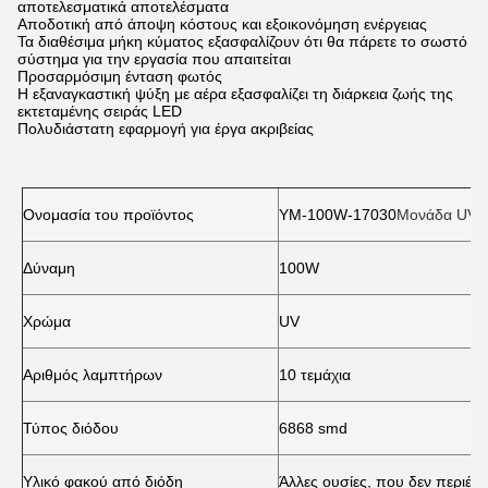
αποτελεσματικά αποτελέσματα
Αποδοτική από άποψη κόστους και εξοικονόμηση ενέργειας
Τα διαθέσιμα μήκη κύματος εξασφαλίζουν ότι θα πάρετε το σωστό
σύστημα για την εργασία που απαιτείται
Προσαρμόσιμη ένταση φωτός
Η εξαναγκαστική ψύξη με αέρα εξασφαλίζει τη διάρκεια ζωής της
εκτεταμένης σειράς LED
Πολυδιάστατη εφαρμογή για έργα ακριβείας
Ονομασία του προϊόντος
YM-100W-17030
Μονάδα UV 
Δύναμη
100W
Χρώμα
UV
Αριθμός λαμπτήρων
10 τεμάχια
Τύπος διόδου
6868 smd
Υλικό φακού από διόδη
Άλλες ουσίες, που δεν περιέχ