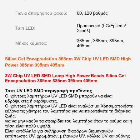
Γωνία άποψης του φακού:
60, 120 βαθμός
Προαιρετικό (LG/Epileds/
Τσιπ LED:
Σεούλ)
365nm, 385nm, 395nm,
Μήκος κύματος:
405nm
Silica Gel Encapsulation 365nm 3W Chip UV LED SMD High
Power 385nm 395nm 405nm
3W Chip UV LED SMD Lamp High Power Beads Silica Gel
Encapsulation 365nm 385nm 395nm 405nm​
Τσιπ UV LED SMD
περιγραφή προϊόντος
Οι χάντρες λαμπτήρων UV LED SMD μπορούν να είναι
υδρόψυκτες ή αερόψυκτες.
Οι χάντρες λαμπτήρων UV LED είναι αναλώσιμα.Χρησιμοποιήστε
εύλογα τις χάντρες του λαμπτήρα για να παρατείνετε τη διάρκεια
ζωής,
για να μην καούν τα σφαιρίδια του λαμπτήρα όταν το ρεύμα και η
τάση είναι πολύ υψηλά.
Είναι κατάλληλο για σκλήρυνση διαφόρων βιομηχανιών
εκτύπωσης UV, χρωμάτων, μελανιών UV, κόλλες UV και οθόνης