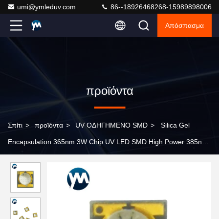
umi@ymleduv.com
86--18926468268-15989898006
Απόσπασμα
προϊόντα
Σπίτι
>
προϊόντα
>
UV ΟΔΗΓΗΜΕΝΟ SMD
>
Silica Gel
Encapsulation 365nm 3W Chip UV LED SMD High Power 385nm
395nm 405nm