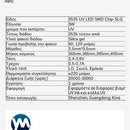
αφής
Είδος
3535 UV LED SMD Chip-SLG
Εξουσία
3W
χρώμα που εκπέμπει
UV
Τύπος διόδου
3535 τύπου smd
Υλικό φακού διόδου
Silica gel
Γωνία προβολής του φακού
60, 120 μοίρες
Μέγεθος
3,5mm*3,5mm
Μήκος κύματος
365nm,385nm,395nm,405nm
Τάση
3,4-3,8V
Τρέχον
0,5-0,7Α
Υλικό τσιπ
LG, Σεούλ, Epileds
Θερμοκρασία συγκόλλησης
≤220 μοίρες
Διάρκεια ζωής (ώρες)
20000-30000
Εγγύηση
1 χρόνια
Εφαρμογή
Εφαρμόστε σε διάφορες βιομηχα
UV lnk και κόλλα UV.
Τόπο καταγωγής
Shenzhen, Guangdong, Κίνα