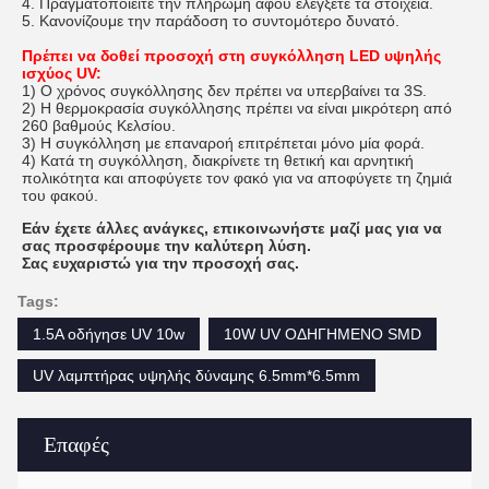
4. Πραγματοποιείτε την πληρωμή αφού ελέγξετε τα στοιχεία.
5. Κανονίζουμε την παράδοση το συντομότερο δυνατό.
Πρέπει να δοθεί προσοχή στη συγκόλληση LED υψηλής
ισχύος UV:
1) Ο χρόνος συγκόλλησης δεν πρέπει να υπερβαίνει τα 3S.
2) Η θερμοκρασία συγκόλλησης πρέπει να είναι μικρότερη από
260 βαθμούς Κελσίου.
3) Η συγκόλληση με επαναροή επιτρέπεται μόνο μία φορά.
4) Κατά τη συγκόλληση, διακρίνετε τη θετική και αρνητική
πολικότητα και αποφύγετε τον φακό για να αποφύγετε τη ζημιά
του φακού.
Εάν έχετε άλλες ανάγκες, επικοινωνήστε μαζί μας για να
σας προσφέρουμε την καλύτερη λύση.
Σας ευχαριστώ για την προσοχή σας.
Tags:
1.5A οδήγησε UV 10w
10W UV ΟΔΗΓΗΜΕΝΟ SMD
UV λαμπτήρας υψηλής δύναμης 6.5mm*6.5mm
Επαφές