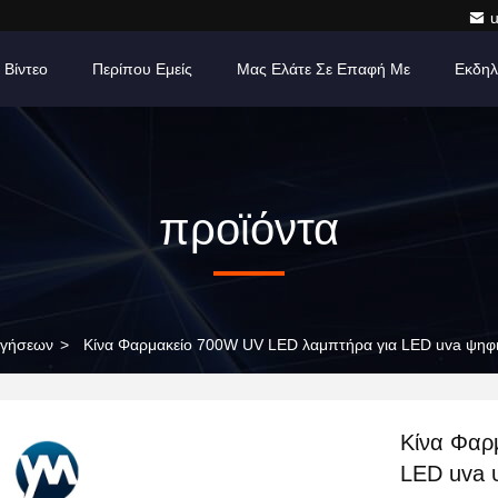
Βίντεο
Περίπου Εμείς
Μας Ελάτε Σε Επαφή Με
Εκδηλ
προϊόντα
ηγήσεων
>
Κίνα Φαρμακείο 700W UV LED λαμπτήρα για LED uva ψηφι
Κίνα Φαρ
LED uva 