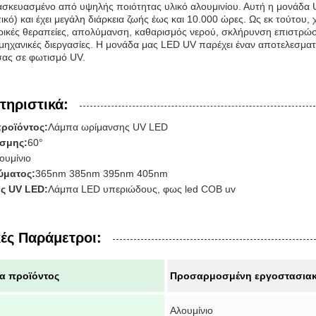
τασκευασμένο από υψηλής ποιότητας υλικό αλουμινίου. Αυτή η μον
ικό) και έχει μεγάλη διάρκεια ζωής έως και 10.000 ώρες. Ως εκ τούτου,
ρικές θεραπείες, απολύμανση, καθαρισμός νερού, σκλήρυνση επιστρώσ
μηχανικές διεργασίες. Η μονάδα μας LED UV παρέχει έναν αποτελεσματι
σας σε φωτισμό UV.
τηριστικά:
ροϊόντος:
Λάμπα ωρίμανσης UV LED
έσμης:
60°
ουμίνιο
ύματος:
365nm 385nm 395nm 405nm
ς UV LED:
Λάμπα LED υπεριώδους, φως led COB uv
κές Παράμετροι:
α προϊόντος
Προσαρμοσμένη εργοστασιακ
Αλουμίνιο