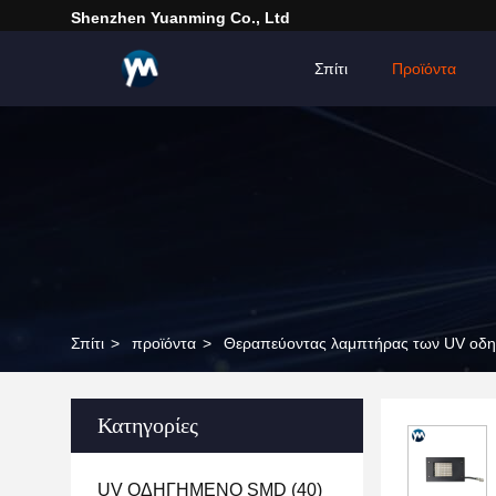
Shenzhen Yuanming Co., Ltd
Σπίτι
Προϊόντα
Σπίτι
>
προϊόντα
>
Θεραπεύοντας λαμπτήρας των UV οδ
Κατηγορίες
UV ΟΔΗΓΗΜΕΝΟ SMD
(40)