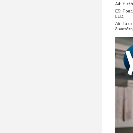
A4: Η ελά
Ε5: Ποιε
LED;
A5: Τα στ
δυνατότη