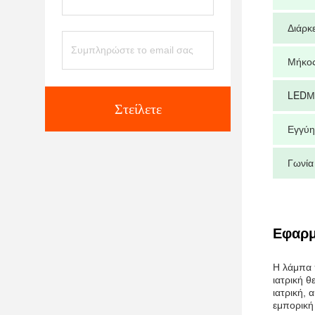
Διάρκ
Μήκος
LED
Μ
Στείλετε
Εγγύ
Γωνία
Εφαρμ
Η λάμπα 
ιατρική θ
ιατρική, 
εμπορική