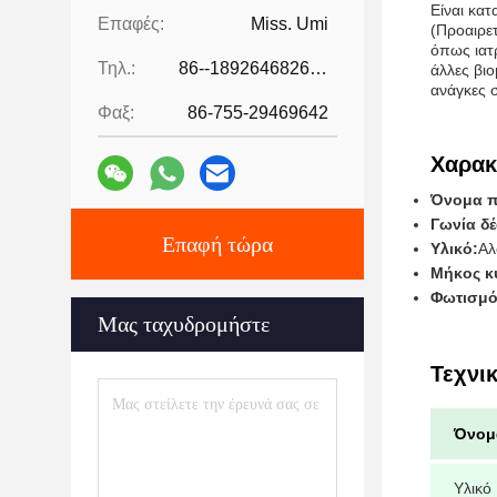
Είναι κα
Επαφές:
Miss. Umi
(Προαιρετ
όπως ιατ
Τηλ.:
86--18926468268-15989898006
άλλες βιο
ανάγκες 
Φαξ:
86-755-29469642
Χαρακ
Όνομα π
Γωνία δ
Επαφή τώρα
Υλικό:
Αλ
Μήκος κ
Φωτισμό
Μας ταχυδρομήστε
Τεχνι
Όνομ
Υλικό