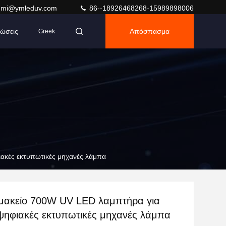
umi@ymleduv.com
86--18926468268-15989898006
ώσεις
Απόσπασμα
Greek
ακές εκτυπωτικές μηχανές λάμπα
μακείο 700W UV LED λαμπτήρα για
ψηφιακές εκτυπωτικές μηχανές λάμπα