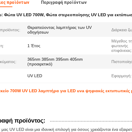
ιες προϊόντων
Περιγραφή προϊόντων
ω:
Φώτα UV LED 700W
,
Φώτα στερεοποίησης UV LED για εκτύπω
Θεραπεύοντας λαμπτήρας των UV
προϊόντος:
Διάρκεια ζ
οδηγήσεων
Μέγεθος τ
η:
1 Έτος
φωτεινής
επιφάνειας
365nm 385nm 395nm 405nm
κύματος:
Πιστοποίη
(προαιρετικό)
UV LED
Εφαρμογή:
κείο 700W UV LED λαμπτήρα για LED uva ψηφιακές εκτυπωτικές
ραφή προϊόντος:
μας UV LED είναι μια ιδανική επιλογή για όσους χρειάζονται ένα εξαιρε