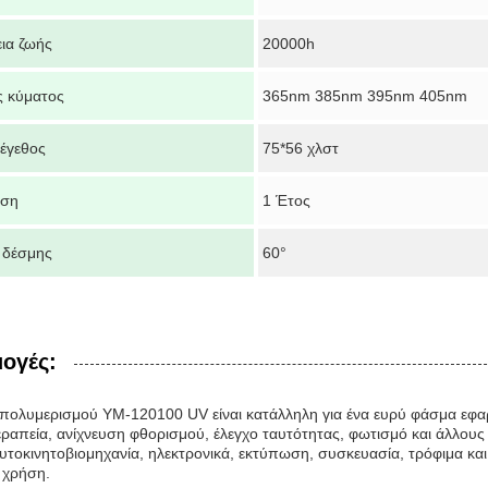
εια ζωής
20000h
 κύματος
365nm 385nm 395nm 405nm
έγεθος
75*56 χλστ
ηση
1 Έτος
 δέσμης
60°
ογές:
πολυμερισμού YM-120100 UV είναι κατάλληλη για ένα ευρύ φάσμα εφα
εραπεία, ανίχνευση φθορισμού, έλεγχο ταυτότητας, φωτισμό και άλλους 
αυτοκινητοβιομηχανία, ηλεκτρονικά, εκτύπωση, συσκευασία, τρόφιμα και 
 χρήση.