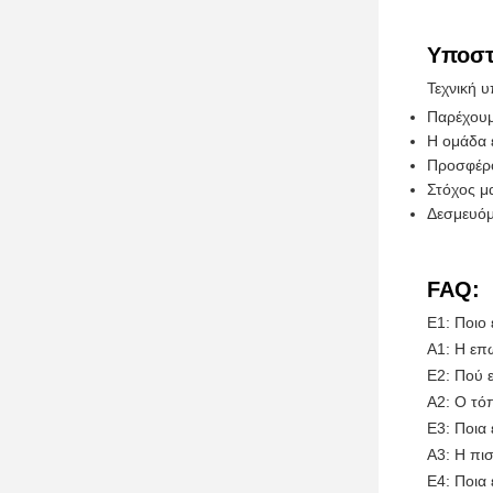
Υποστ
Τεχνική 
Παρέχουμ
Η ομάδα 
Προσφέρο
Στόχος μα
Δεσμευόμ
FAQ:
Ε1: Ποιο 
A1: Η επ
Ε2: Πού 
A2: Ο τόπ
Ε3: Ποια
A3: Η πισ
Ε4: Ποια