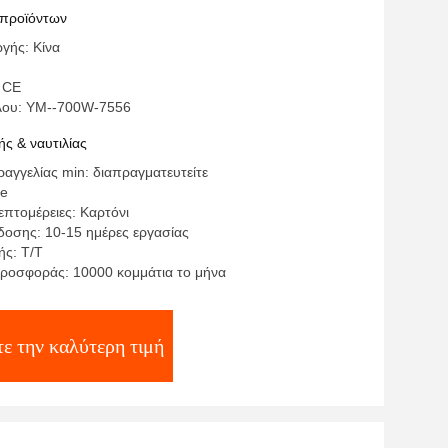
 προϊόντων
γής: Κίνα
 CE
λου: YM--700W-7556
ς & ναυτιλίας
αγγελίας min: διαπραγματευτείτε
te
επτομέρειες: Καρτόνι
οσης: 10-15 ημέρες εργασίας
ς: Τ/Τ
ροσφοράς: 10000 κομμάτια το μήνα
ε την καλύτερη τιμή