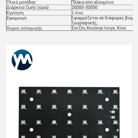
Υλικό μονάδας
Πλάκα από αλουμίνιο
Διάρκεια ζωής (ώρα)
20000-30000
Εγγύηση
1 έτος
Εφαρμογή
Εφαρμόζεται σε διάφορες βιομηχ
ζωγραφικής,
Χώρος καταγωγής
Σενζέν, Κουάνγκτονγκ, Κίνα