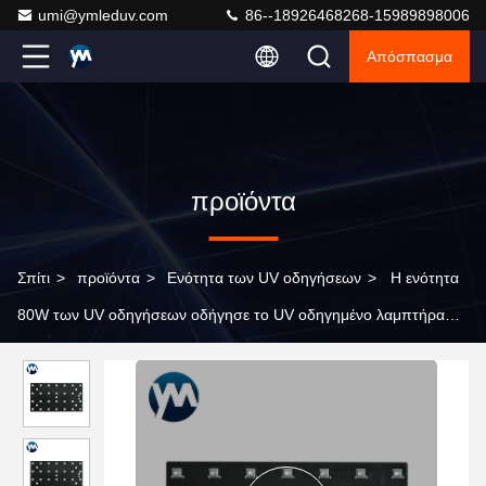
umi@ymleduv.com
86--18926468268-15989898006
Απόσπασμα
προϊόντα
Σπίτι
>
προϊόντα
>
Ενότητα των UV οδηγήσεων
>
Η ενότητα
80W των UV οδηγήσεων οδήγησε το UV οδηγημένο λαμπτήρα
τσιπ που θεραπεύει τον οδηγημένο UV λαμπτήρα για τον
εκτυπωτή