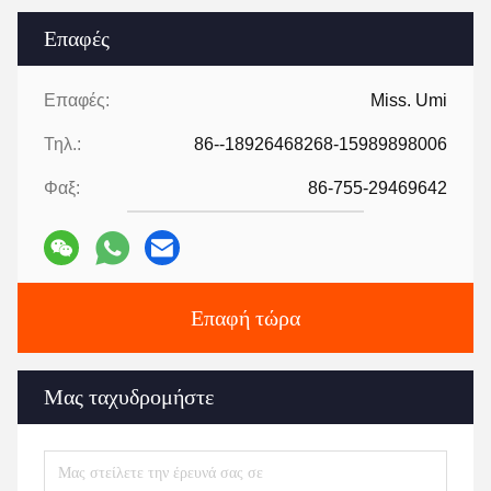
Επαφές
Επαφές:
Miss. Umi
Τηλ.:
86--18926468268-15989898006
Φαξ:
86-755-29469642
Επαφή τώρα
Μας ταχυδρομήστε