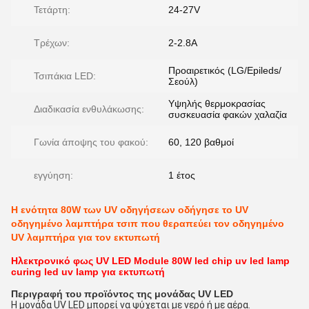
Τετάρτη:
24-27V
Τρέχων:
2-2.8A
Προαιρετικός (LG/Epileds/
Τσιπάκια LED:
Σεούλ)
Υψηλής θερμοκρασίας
Διαδικασία ενθυλάκωσης:
συσκευασία φακών χαλαζία
Γωνία άποψης του φακού:
60, 120 βαθμοί
εγγύηση:
1 έτος
Η ενότητα 80W των UV οδηγήσεων οδήγησε το UV
οδηγημένο λαμπτήρα τσιπ που θεραπεύει τον οδηγημένο
UV λαμπτήρα για τον εκτυπωτή
Ηλεκτρονικό φως UV LED Module 80W led chip uv led lamp
curing led uv lamp για εκτυπωτή
Περιγραφή του προϊόντος της μονάδας UV LED
Η μονάδα UV LED μπορεί να ψύχεται με νερό ή με αέρα.