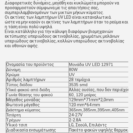
Διαφορετικές δυνάμεις, μεγέθη και κυκλώματα μπορούν να
προσαρμοστούν σύμφωνα με τις απαιτήσεις σας,
συμπεριλαμβανομένων των μικτών μήκων κύματος.
Οι ακτίνες των λαμπτήρων UV LED είναι καταναλωτικά.
ώστε να μην καούν οι ακτίνες των λαμπτήρων όταν το ρεύμα και
η τάση είναι πολύ υψηλά.
Είναι κατάλληλο για την κάλυψη διαφόρων βιομηχανιών
εκτύπωσης υπεριώδους ακτινοβολίας, χρωμάτων, μελάνων
υπεριώδους ακτινοβολίας, κολλών υπεριώδους ακτινοβολίας
και οθονών αφής.
Ονομασία του προϊόντος
Μονάδα UV LED 12971
Δύναμη
80W
Χρώμα
UV
Αριθμός λαμπτήρων
28 τεμάχια
Τύπος διόδου
3535 smd
Υλικό φακού από διόδη
Άλλες ουσίες, που δεν περιέχουν
Γωνία θέασης του φακού
60, 120 μοίρες
Μέγεθος μονάδας
129mm*71mm*2,0mm
Φωτεινό μέγεθος
120 mm*64 mm
Διάστημα κύματος
365nm,385nm,395nm,405nm
Τετάρτη
24-27V
Τρέχων
2-2.8Α
Υλικό τσιπ
LG, Σεούλ, Επιλέντς
Διαδικασία ενσωμάτωσης
Πακέτο φακών υψηλής θερμοκρα