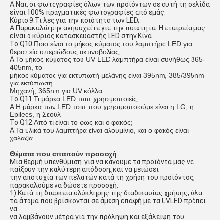
Α:
Ναι, οι φωτογραφίες όλων των προϊόντων σε αυτή τη σελίδα
είναι 100% πραγματικές φωτογραφίες από εμάς.
Κύριο 9.
Τι λες για την ποιότητα των LED;
Α:
Παρακαλώ μην ανησυχείτε για την ποιότητα. Η εταιρεία μας
είναι ο κύριος κατασκευαστής LED στην Κίνα.
Το Q10.
Ποιο είναι το μήκος κύματος του λαμπτήρα LED για
θεραπεία υπεριώδους ακτινοβολίας;
Α:
Το μήκος κύματος του UV LED λαμπτήρα είναι συνήθως 365-
405nm, το
μήκος κύματος για εκτυπωτή μελάνης είναι 395nm, 385/395nm
για εκτύπωση
Μηχανή, 365nm για UV κόλλα.
Το Q11.
Τι μάρκα LED τσιπ χρησιμοποιείς;
Α:
Η μάρκα των LED τσιπ που χρησιμοποιούμε είναι η LG, η
Epileds, η Σεούλ
Το Q12.
Από τι είναι το φως και ο φακός;
Α:
Τα υλικά του λαμπτήρα είναι αλουμίνιο, και ο φακός είναι
χαλαζία.
Θέματα που απαιτούν προσοχή
Μια θερμή υπενθύμιση, για να κάνουμε τα προϊόντα μας να
παίξουν την καλύτερη απόδοση.
και να μειώσει
,
την αποτυχία των πελατών κατά τη χρήση του προϊόντος,
παρακαλούμε να δώσετε προσοχή:
1) Κατά τη διάρκεια ολόκληρης της διαδικασίας χρήσης, όλα
τα άτομα που βρίσκονται σε άμεση επαφή με τα UVLED πρέπει
να
να λαμβάνουν μέτρα για την πρόληψη και εξάλειψη του