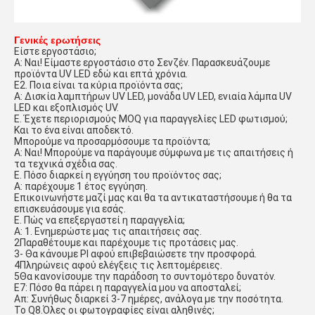
Γενικές ερωτήσεις
Είστε εργοστάσιο;
Α: Ναι! Είμαστε εργοστάσιο στο Σενζέν. Παρασκευάζουμε
προϊόντα UV LED εδώ και επτά χρόνια.
Ε2. Ποια είναι τα κύρια προϊόντα σας;
Α: Δισκία λαμπτήρων UV LED, μονάδα UV LED, ενιαία λάμπα UV
LED και εξοπλισμός UV.
Ε. Έχετε περιορισμούς MOQ για παραγγελίες LED φωτισμού;
Και το ένα είναι αποδεκτό.
Μπορούμε να προσαρμόσουμε τα προϊόντα;
Α: Ναι! Μπορούμε να παράγουμε σύμφωνα με τις απαιτήσεις ή
τα τεχνικά σχέδια σας.
Ε. Πόσο διαρκεί η εγγύηση του προϊόντος σας;
Α: παρέχουμε 1 έτος εγγύηση.
Επικοινωνήστε μαζί μας και θα τα αντικαταστήσουμε ή θα τα
επισκευάσουμε για εσάς.
Ε. Πώς να επεξεργαστεί η παραγγελία;
Α: 1. Ενημερώστε μας τις απαιτήσεις σας.
2Παραθέτουμε και παρέχουμε τις προτάσεις μας.
3- Θα κάνουμε PI αφού επιβεβαιώσετε την προσφορά.
4Πληρώνεις αφού ελέγξεις τις λεπτομέρειες.
5Θα κανονίσουμε την παράδοση το συντομότερο δυνατόν.
Ε7: Πόσο θα πάρει η παραγγελία μου να αποσταλεί;
Απ: Συνήθως διαρκεί 3-7 ημέρες, ανάλογα με την ποσότητα.
Το Q8.
Όλες οι φωτογραφίες είναι αληθινές;