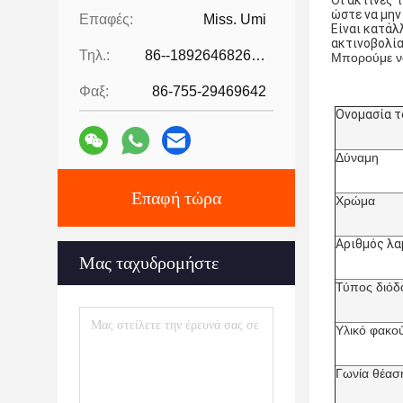
Οι ακτίνες 
ώστε να μην
Επαφές:
Miss. Umi
Είναι κατά
ακτινοβολία
Τηλ.:
86--18926468268-15989898006
Μπορούμε να
Φαξ:
86-755-29469642
Ονομασία τ
Δύναμη
Επαφή τώρα
Χρώμα
Αριθμός λ
Μας ταχυδρομήστε
Τύπος διόδ
Υλικό φακο
Γωνία θέασ