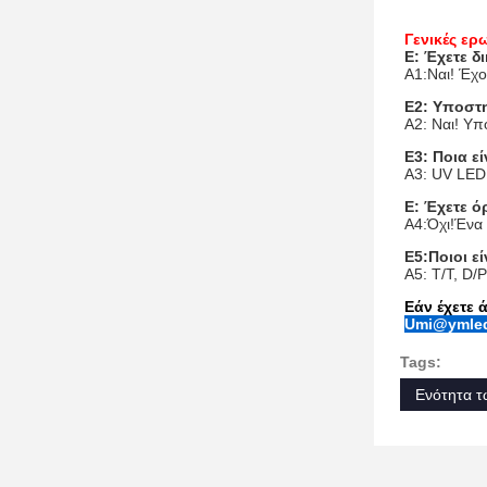
Γενικές ερ
Ε: Έχετε δ
Α1:Ναι! Έχ
Ε2: Υποστ
Α2: Ναι! Υπ
Ε3: Ποια ε
Α3: UV LED
Ε: Έχετε 
Α4:Όχι!Ένα 
Ε5:Ποιοι ε
Α5: T/T, D/
Εάν έχετε 
Umi@ymle
Tags:
Ενότητα 