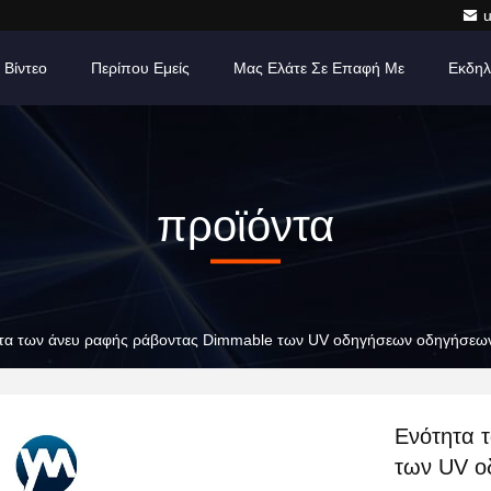
Βίντεο
Περίπου Εμείς
Μας Ελάτε Σε Επαφή Με
Εκδηλ
προϊόντα
τα των άνευ ραφής ράβοντας Dimmable των UV οδηγήσεων οδηγήσεω
Ενότητα 
των UV ο