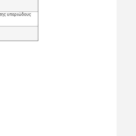
σης υπεριώδους 