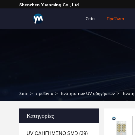
Shenzhen Yuanming Co., Ltd
Σπίτι
Προϊόντα
Σπίτι
>
προϊόντα
>
Ενότητα των UV οδηγήσεων
>
Ενότη
Κατηγορίες
UV ΟΔΗΓΗΜΕΝΟ SMD
(39)