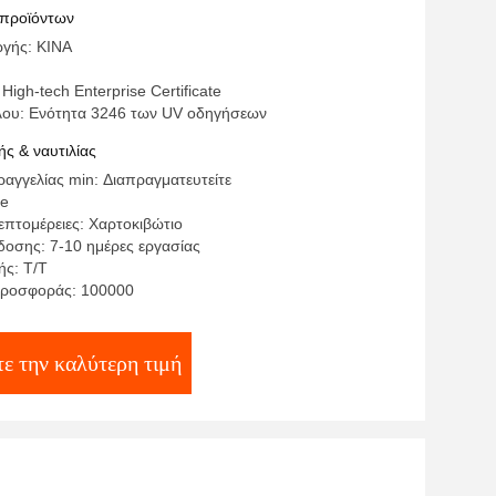
 160W UV
 προϊόντων
γής: ΚΙΝΑ
High-tech Enterprise Certificate
λου: Ενότητα 3246 των UV οδηγήσεων
ς & ναυτιλίας
αγγελίας min: Διαπραγματευτείτε
te
επτομέρειες: Χαρτοκιβώτιο
οσης: 7-10 ημέρες εργασίας
ς: T/T
προσφοράς: 100000
ε την καλύτερη τιμή