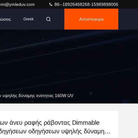
umi@ymleduv.com
86--18926468268-15989898006
ώσεις
Απόσπασμα
Greek
ν υψηλής δύναμης ενότητας 160W UV
των άνευ ραφής ράβοντας Dimmable
δηγήσεων οδηγήσεων υψηλής δύναμης