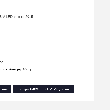
 UV LED από το 2015.
ής.
την καλύτερη λύση.
ήσεων
Ενότητα 640W των UV οδηγήσεων