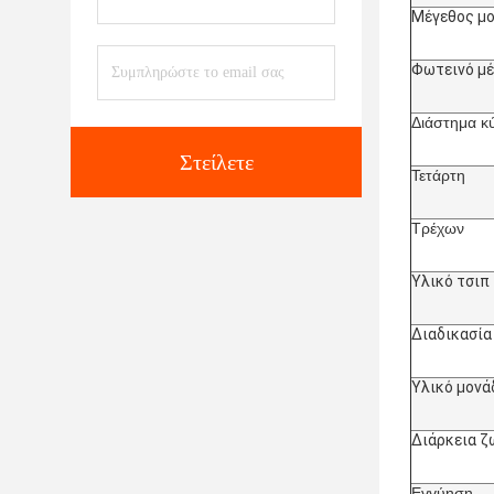
Μέγεθος μ
Φωτεινό μ
Διάστημα κ
Στείλετε
Τετάρτη
Τρέχων
Υλικό τσιπ
Διαδικασί
Υλικό μονά
Διάρκεια ζ
Εγγύηση