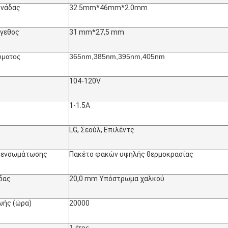
ονάδας
32.5mm*46mm*2.0mm
έγεθος
31 mm*27,5 mm
ύματος
365nm,385nm,395nm,405nm
104-120V
1-1.5Α
LG, Σεούλ, Επιλέντς
α ενσωμάτωσης
Πακέτο φακών υψηλής θερμοκρασίας
δας
20,0 mm Υπόστρωμα χαλκού
ωής (ώρα)
20000
1 έτος