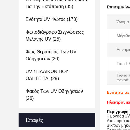
Για Την Εκτύπωση
(35)
Επισημαίν
Ενότητα UV Φωτός
(173)
Όνομα 
Φωτοδιάγραφο Στεγνώσεως
Μέγεθο
Μελάνης UV
(25)
Δυναμι
Φως Θεραπείας Των UV
Οδηγήσεων
(20)
Τσιπ L
UV ΣΠΑΔΙΚΩΝ ΠΟΥ
Γωνία 
ΟΔΗΓΕΙΤΑΙ
(29)
φακού:
Φακός Των UV Οδηγήσεων
Ενότητα τω
(26)
Ηλεκτρονικ
Περιγραφή 
Η μονάδα UV
Επαφές
Διαφορετικέ
μικτών μήκ