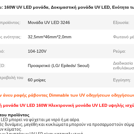
ω:
160W UV LED μονάδα
,
Δοκιμαστική μονάδα UV LED
,
Ενότητα τ
προϊόντος:
Μονάδα UV LED 3246
Εξουσία:
ς ενότητας:
32,5mm*46mm*2,0mm
Φωτεινό μέ
κό:
104-120V
Ρεύμα:
Διαδικασία
ED:
Προαιρετικό (LG/ Epileds/ Seoul)
ενθυλάκωσ
προβολή του
60 μοίρες
Εγγύηση:
ν άνευ ραφής ράβοντας Dimmable των UV οδηγήσεων οδηγήσεων
ή μονάδα UV LED 160W Ηλεκτρονική μονάδα UV LED υψηλής ισχ
του προϊόντος
 LED μπορεί να ψύχεται με νερό ή με αέρα.
ς δυνάμεις, μεγέθη και κυκλώματα μπορούν να προσαρμοστούν σύμφ
ων κύματος.