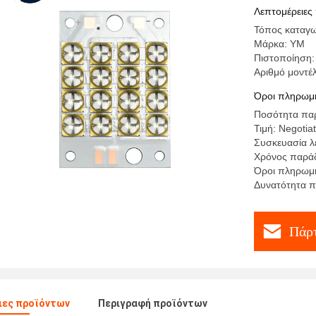
ενότητας
Λεπτομέρειες
Τόπος καταγω
Μάρκα: YM
Πιστοποίηση: 
Αριθμό μοντέ
Όροι πληρωμή
Ποσότητα παρ
Τιμή: Negotia
Συσκευασία λ
Χρόνος παράδ
Όροι πληρωμή
Δυνατότητα 
Πάρτ
ιες προϊόντων
Περιγραφή προϊόντων