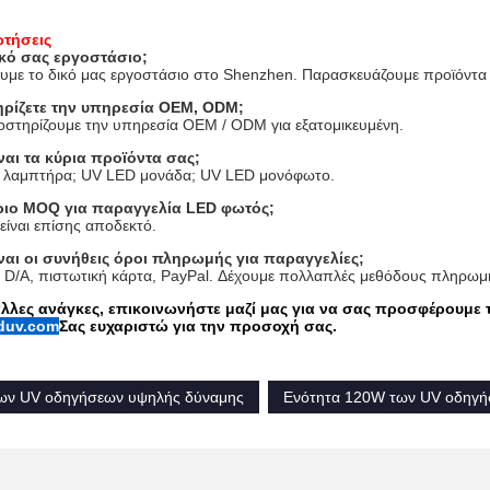
ωτήσεις
ικό σας εργοστάσιο;
ουμε το δικό μας εργοστάσιο στο Shenzhen. Παρασκευάζουμε προϊόντα
ηρίζετε την υπηρεσία OEM, ODM;
οστηρίζουμε την υπηρεσία OEM / ODM για εξατομικευμένη.
ίναι τα κύρια προϊόντα σας;
 λαμπτήρα; UV LED μονάδα; UV LED μονόφωτο.
όριο MOQ για παραγγελία LED φωτός;
είναι επίσης αποδεκτό.
ίναι οι συνήθεις όροι πληρωμής για παραγγελίες;
P D/A, πιστωτική κάρτα, PayPal. Δέχουμε πολλαπλές μεθόδους πληρωμ
άλλες ανάγκες, επικοινωνήστε μαζί μας για να σας προσφέρουμε 
duv.com
Σας ευχαριστώ για την προσοχή σας.
των UV οδηγήσεων υψηλής δύναμης
Ενότητα 120W των UV οδηγ