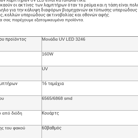
των λαμπτήρων UV LED είναι καταναλωτικά.
 καούν οι ακτίνες των λαμπτήρων όταν το ρεύμα και η τάση είναι πολ
λληλο για την κάλυψη διαφόρων βιομηχανιών εκτύπωσης υπεριώδους
ς, κολλών υπεριώδους ακτινοβολίας και οθονών αφής.
 σας παρέχουμε εξατομικευμένα προϊόντα.
ου προϊόντος
Μονάδα UV LED 3246
160W
UV
αμπτήρων
16 τεμάχια
ου
6565/6868 smd
ύ από διόδη
Κουάρτς
ης του φακού
60
βαθμός