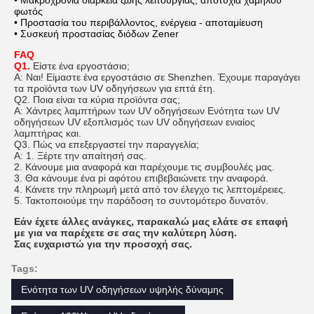
• Μακροχρόνια διάρκεια ζωής λειτουργίας, αποτυχία χαμηλού
φωτός
• Προστασία του περιβάλλοντος, ενέργεια - αποταμίευση
• Συσκευή προστασίας διόδων Zener
FAQ
Q1.
Είστε ένα εργοστάσιο;
Α: Ναι! Είμαστε ένα εργοστάσιο σε Shenzhen. Έχουμε παραγάγει
τα προϊόντα των UV οδηγήσεων για επτά έτη.
Q2. Ποια είναι τα κύρια προϊόντα σας;
Α: Χάντρες λαμπτήρων των UV οδηγήσεων Ενότητα των UV
οδηγήσεων UV εξοπλισμός των UV οδηγήσεων ενιαίος
λαμπτήρας και.
Q3. Πώς να επεξεργαστεί την παραγγελία;
Α: 1. Ξέρτε την απαίτησή σας.
2. Κάνουμε μια αναφορά και παρέχουμε τις συμβουλές μας.
3. Θα κάνουμε ένα pi αφότου επιβεβαιώνετε την αναφορά.
4. Κάνετε την πληρωμή μετά από τον έλεγχο τις λεπτομέρειες.
5. Τακτοποιούμε την παράδοση το συντομότερο δυνατόν.
Εάν έχετε άλλες ανάγκες, παρακαλώ μας ελάτε σε επαφή
με για να παρέχετε σε σας την καλύτερη λύση.
Σας ευχαριστώ για την προσοχή σας.
Tags:
Ενότητα των UV οδηγήσεων υψηλής δύναμης