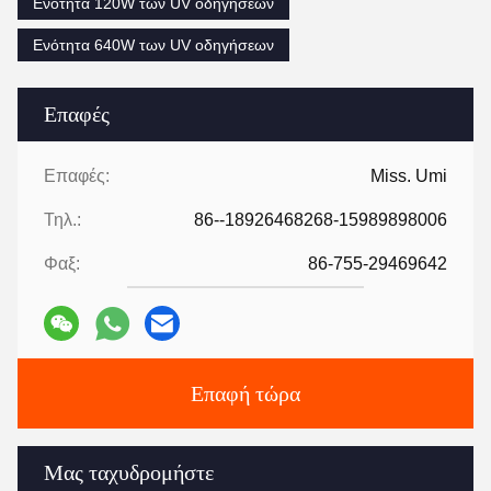
Ενότητα 120W των UV οδηγήσεων
Ενότητα 640W των UV οδηγήσεων
Επαφές
Επαφές:
Miss. Umi
Τηλ.:
86--18926468268-15989898006
Φαξ:
86-755-29469642
Επαφή τώρα
Μας ταχυδρομήστε