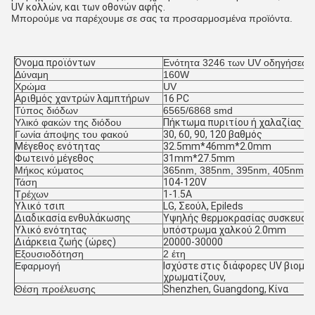
UV κολλών, και των οθονών αφής.
Μπορούμε να παρέχουμε σε σας τα προσαρμοσμένα προϊόντα.
Όνομα προϊόντων
Ενότητα 3246 των UV οδηγήσεων
Δύναμη
160W
Χρώμα
UV
Αριθμός χαντρών λαμπτήρων
16 PC
Τύπος διόδων
6565/6868 smd
Υλικό φακών της διόδου
Πήκτωμα πυριτίου ή χαλαζίας
Γωνία άποψης του φακού
30, 60, 90, 120 βαθμός
Μέγεθος ενότητας
32.5mm*46mm*2.0mm
Φωτεινό μέγεθος
31mm*27.5mm
Μήκος κύματος
365nm, 385nm, 395nm, 405nm
Τάση
104-120V
Τρέχων
1-1.5A
Υλικό τσιπ
LG, Σεούλ, Epileds
Διαδικασία ενθυλάκωσης
Υψηλής θερμοκρασίας συσκευασ
Υλικό ενότητας
υπόστρωμα χαλκού 2.0mm
Διάρκεια ζωής (ώρες)
20000-30000
Εξουσιοδότηση
2 έτη
Εφαρμογή
Ισχύστε στις διάφορες UV βιομηχ
χρωματίζουν,
Θέση προέλευσης
Shenzhen, Guangdong, Κίνα