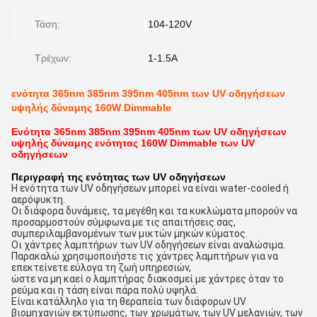
Τάση:
104-120V
Τρέχων:
1-1.5A
ενότητα 365nm 385nm 395nm 405nm των UV οδηγήσεων
υψηλής δύναμης 160W Dimmable
Ενότητα 365nm 385nm 395nm 405nm των UV οδηγήσεων
υψηλής δύναμης ενότητας 160W Dimmable των UV
οδηγήσεων
Περιγραφή της ενότητας των UV οδηγήσεων
Η ενότητα των UV οδηγήσεων μπορεί να είναι water-cooled ή
αερόψυκτη.
Οι διάφορα δυνάμεις, τα μεγέθη και τα κυκλώματα μπορούν να
προσαρμοστούν σύμφωνα με τις απαιτήσεις σας,
συμπεριλαμβανομένων των μικτών μηκών κύματος.
Οι χάντρες λαμπτήρων των UV οδηγήσεων είναι αναλώσιμα.
Παρακαλώ χρησιμοποιήστε τις χάντρες λαμπτήρων για να
επεκτείνετε εύλογα τη ζωή υπηρεσιών,
ώστε να μη καεί ο λαμπτήρας διακοσμεί με χάντρες όταν το
ρεύμα και η τάση είναι πάρα πολύ υψηλά.
Είναι κατάλληλο για τη θεραπεία των διάφορων UV
βιομηχανιών εκτύπωσης, των χρωμάτων, των UV μελανιών, των