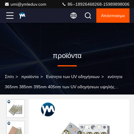
umi@ymleduv.com
86--18926468268-15989898006
Απόσπασμα
προϊόντα
Σπίτι
>
προϊόντα
>
Ενότητα των UV οδηγήσεων
>
ενότητα
365nm 385nm 395nm 405nm των UV οδηγήσεων υψηλής
δύναμης 160W Dimmable