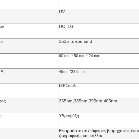
UV
ων
DC, LG
ου
3535 τύπου smd
60 mm * 50 mm * 24 mm
ος
45mm*22,5mm
LG/ Σεούλ
τος
365nm,385nm,395nm,405nm
ς
Υδροψύξη
Εφαρμόστε σε διάφορες βιομηχανίες εκ
ζωγραφικής και κόλλας.