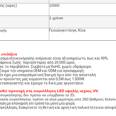
ωής (ώρες)
10000
1 χρόνια
ωγής
Γκουανγκντόνγκ, Κίνα
ς επιλέξετε
λεσμα εξοικονόμησης ενέργειας είναι αξιοσημείωτο, έως και 90%.
ιάρκεια ζωής: περισσότερες από 20.000 ώρες.
ρος το περιβάλλον: Συμβατό με RoHS, χωρίς υδράργυρο.
ζουμε την υπηρεσία OEM και ODM για προσαρμογή.
ϊόν έχει μια επαγγελματική δοκιμή πριν από την αποστολή.
του προϊόντος μας κυμαίνεται από 0,5W έως 1.000W.
κατασκευαστής και έχουμε το δικό μας εργοστάσιο.
δοθεί προσοχή στη συγκόλληση LED υψηλής ισχύος UV:
 συγκόλλησης δεν πρέπει να υπερβαίνει τα 3S.
ρασία συγκόλλησης πρέπει να είναι μικρότερη από 260 βαθμούς Κελσίο
ηση με επαναροή επιτρέπεται μόνο μία φορά.
υγκόλληση, διακρίνετε τη θετική και αρνητική πολικότητα και αποφύ