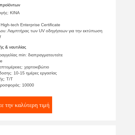
 προϊόντων
γής: ΚΙΝΑ
High-tech Enterprise Certificate
λου: Λαμπτήρας των UV οδηγήσεων για την εκτύπωση
W
ς & ναυτιλίας
αγγελίας min: διαπραγματευτείτε
te
επτομέρειες: χαρτοκιβώτιο
οσης: 10-15 ημέρες εργασίας
ς: T/T
προσφοράς: 10000
ε την καλύτερη τιμή