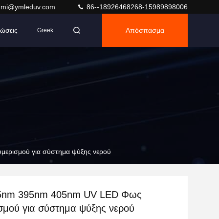
umi@ymleduv.com
86--18926468268-15989898006
ώσεις
Απόσπασμα
Greek
ερισμού για σύστημα ψύξης νερού
5nm 395nm 405nm UV LED Φως
σμού για σύστημα ψύξης νερού