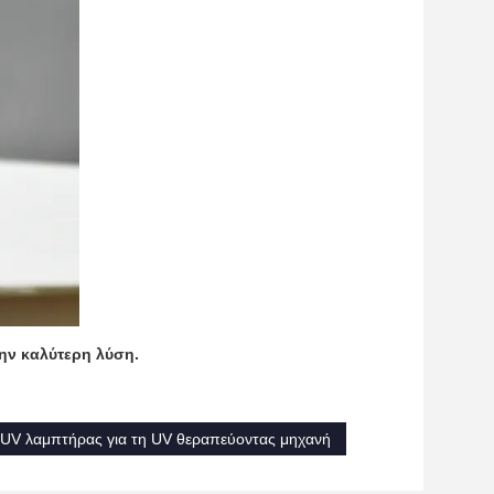
την καλύτερη λύση.
UV λαμπτήρας για τη UV θεραπεύοντας μηχανή