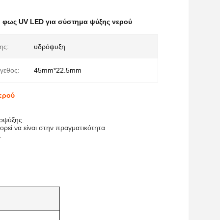
,
φως UV LED για σύστημα ψύξης νερού
ης:
υδρόψυξη
γεθος:
45mm*22.5mm
ερού
μοψύξης.
ορεί να είναι στην πραγματικότητα
.