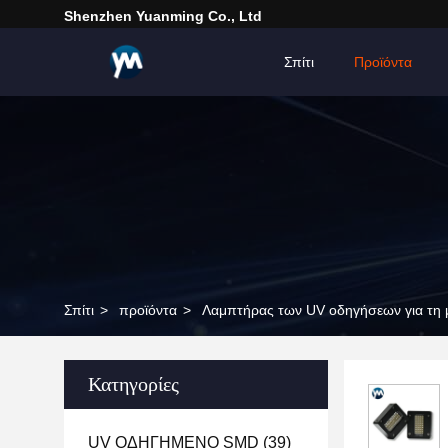
Shenzhen Yuanming Co., Ltd
Σπίτι
Προϊόντα
Σπίτι
>
προϊόντα
>
Λαμπτήρας των UV οδηγήσεων για τη
Κατηγορίες
UV ΟΔΗΓΗΜΕΝΟ SMD
(39)