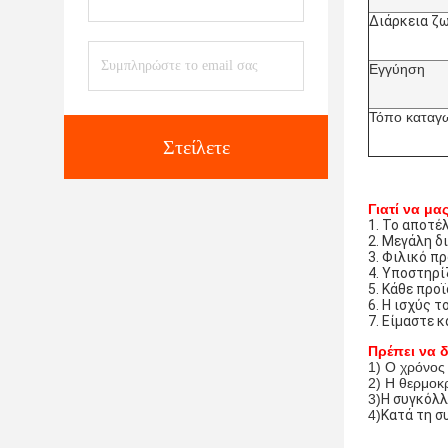
Διάρκεια ζ
Εγγύηση
Τόπο καταγ
Στείλετε
Γιατί να μα
1. Το αποτέ
2. Μεγάλη δ
3. Φιλικό π
4. Υποστηρί
5. Κάθε προ
6. Η ισχύς 
7. Είμαστε 
Πρέπει να 
1) Ο χρόνος
2) Η θερμοκ
3)
Η συγκόλλ
4)
Κατά τη σ