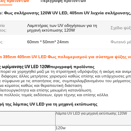
ιες προϊόντων
Περιγραφή προϊόντων
ω:
Φως σκλήρυνσης 120W UV LED
,
405nm UV λυχνία σκλήρυνσης
σία
Λαμπτήρας των UV οδηγήσεων για τη
Σχέδιο ψύξ
τος:
μηχανή εκτύπωσης 120W
ς:
60mm * 50mm* 24mm
Φωτεινό μέ
 395nm 405nm UV LED Φως πολυμερισμού για σύστημα ψύξης ν
 ωρίμανσης UV LED 120W
περιγραφή προϊόντος
μπορεί να χορηγηθεί μαζί με τη στρατηγική υδρόψυξης ή ακόμη και ανε
ς διάφορες άλλες μετρήσεις χειρισμού καθώς επίσης και υπάρχουσες μπ
 σύμφωνα με τις απαιτήσεις σας, συμπεριλαμβανομένου του μείγματος
μα κύματος καθώς και θεραπευτική διάσταση.
λειτουργικότητα και επίσης μειωμένη κατανάλωση.
ε πολλούς τομείς εκδόσεων, έργα τέχνης και επίσης κόλλα.
ή της λάμπας UV LED για τη μηχανή εκτύπωσης
Λάμπα UV LED για μηχανή εκτύπωσης 120W
120w