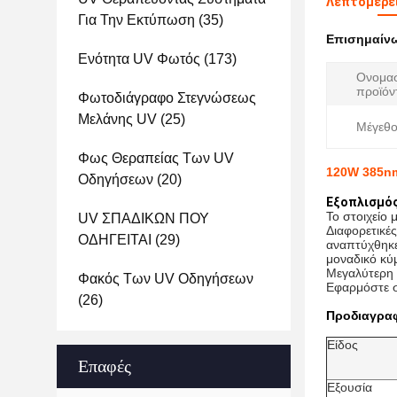
Λεπτομέρε
Για Την Εκτύπωση
(35)
Επισημαίν
Ενότητα UV Φωτός
(173)
Ονομα
προϊόν
Φωτοδιάγραφο Στεγνώσεως
Μελάνης UV
(25)
Μέγεθο
Φως Θεραπείας Των UV
120W 385nm
Οδηγήσεων
(20)
Εξοπλισμός
Το στοιχείο 
UV ΣΠΑΔΙΚΩΝ ΠΟΥ
Διαφορετικέ
ΟΔΗΓΕΙΤΑΙ
(29)
αναπτύχθηκε
μοναδικό κύ
Μεγαλύτερη 
Φακός Των UV Οδηγήσεων
Εφαρμόστε σ
(26)
Προδιαγραφ
Είδος
Επαφές
Εξουσία