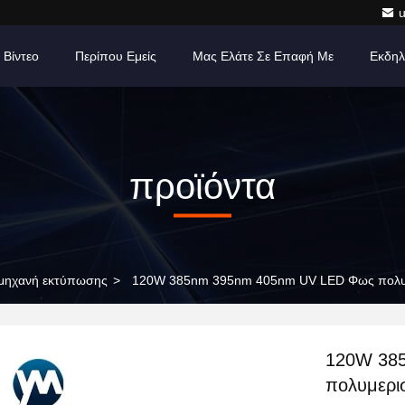
Βίντεο
Περίπου Εμείς
Μας Ελάτε Σε Επαφή Με
Εκδηλ
προϊόντα
 μηχανή εκτύπωσης
>
120W 385nm 395nm 405nm UV LED Φως πολυμ
120W 38
πολυμερι