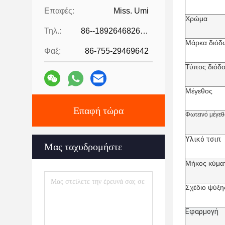
Επαφές:
Miss. Umi
Χρώμα
Τηλ.:
86--18926468268-15989898006
Μάρκα διόδ
Φαξ:
86-755-29469642
Τύπος διόδ
Μέγεθος
Επαφή τώρα
Φωτεινό μέγεθ
Υλικό τσιπ
Μας ταχυδρομήστε
Μήκος κύμα
Σχέδιο ψύξη
Εφαρμογή