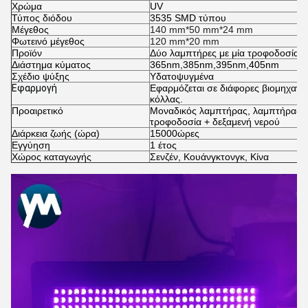
Χρώμα
UV
Τύπος διόδου
3535 SMD τύπου
Μέγεθος
140 mm*50 mm*24 mm
Φωτεινό μέγεθος
120 mm*20 mm
Προϊόν
Δύο λαμπτήρες με μία τροφοδοσία
Διάστημα κύματος
365nm,385nm,395nm,405nm
Σχέδιο ψύξης
Υδατοψυγμένα
Εφαρμογή
Εφαρμόζεται σε διάφορες βιομηχανί
κόλλας.
Προαιρετικό
Μοναδικός λαμπτήρας, λαμπτήρας +
τροφοδοσία + δεξαμενή νερού
Διάρκεια ζωής (ώρα)
15000
ώρες
Εγγύηση
1 έτος
Χώρος καταγωγής
Σενζέν, Κουάνγκτονγκ, Κίνα