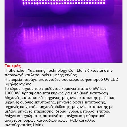
Για εμάς
Η Shenzhen Yuanming Technology Co., Ltd. ειδικεύεται στην
παραγωγή και λειτουργία υψηλής ισχύος
Η εταιρεία παράγει εκατοντάδες συσκευασίες φωτισμού UV LED
υψηλής ισχύος.
Το εύρος ισχύος του προϊόντος κυμαίνεται από 0,5W έως
10000W. Χρησιμοποιείται κυρίως για ευελιξιακή εκτύπωση
Μηχανές, εκτυπωτικές μηχανές, μηχανές εκτύπωσης με δίσκο,
μηχανές οθόνης εκτύπωσης, μηχανές οφσετ εκτύπωσης,
μηχανές επίχρισής, μηχανές έκθεσης, μηχανές εκτύπωσης με
μελάνι, μηχανές επίχρισσης, δέρμα, γυαλί, μέταλλο, έπιπλα,
Ανίχνευση χρώματος αυτοκινήτου, ανίχνευση φθορισμού,
ανίχνευση ούρων κατοικίδιων ζώων, PCB και άλλες
φωτοθεραπείες UVink.