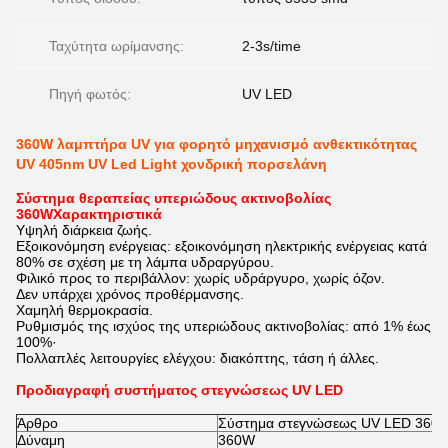
Ταχύτητα ωρίμανσης:
2-3s/time
Πηγή φωτός:
UV LED
360W λαμπτήρα UV για φορητό μηχανισμό ανθεκτικότητας
UV 405nm UV Led Light χονδρική πορσελάνη
Σύστημα θεραπείας υπεριώδους ακτινοβολίας
360W
Χαρακτηριστικά
Υψηλή διάρκεια ζωής.
Εξοικονόμηση ενέργειας: εξοικονόμηση ηλεκτρικής ενέργειας κατά
80% σε σχέση με τη λάμπα υδραργύρου.
Φιλικό προς το περιβάλλον: χωρίς υδράργυρο, χωρίς όζον.
Δεν υπάρχει χρόνος προθέρμανσης.
Χαμηλή θερμοκρασία.
Ρυθμισμός της ισχύος της υπεριώδους ακτινοβολίας: από 1% έως
100%·
Πολλαπλές λειτουργίες ελέγχου: διακόπτης, τάση ή άλλες.
Προδιαγραφή συστήματος στεγνώσεως UV LED
Άρθρο
Σύστημα στεγνώσεως UV LED 36
0
Δύναμη
360W