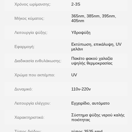
Χρόνος ωρίμανσης:
2-3S
365nm, 385nm, 395nm,
Μήκος κύματος:
405nm
Λειτουργία ψύξης:
Υδροψύξη
Εκτύπωση, επικάλυψη, UV
Εφαρμογή:
μελάνι
Πακέτο φακού χαλαζία
Διαδικασία ενθυλάκωσης:
υψηλής θερμοκρασίας
Χρώμα που εκπέμπει:
UV
Δυναμικό:
110v-220v
Λειτουργία ελέγχου:
Εγχειρίδιο, αυτόματο
Σύστημα ψύξης νερού καλής
Χαρακτηριστικό:
ποιότητας
Τύπος διόδου:
τύπος 3535 smd