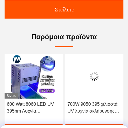
Στείλετε
Παρόμοια προϊόντα
Βίντεο
600 Watt 8060 LED UV
700W 9050 395 χιλιοστά
395nm Λυχνία
UV λυχνία σκλήρυνσης
σκλήρυνσης UV για
για ενσωματωμένη
μεταφορική λυχνία
υπεριώδη ακτινοβολία