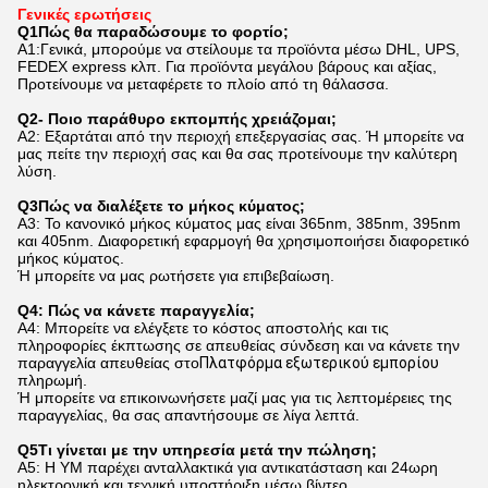
Γενικές ερωτήσεις
Q
1
Πώς θα παραδώσουμε το φορτίο;
Α1:Γενικά, μπορούμε να στείλουμε τα προϊόντα μέσω DHL, UPS,
FEDEX express κλπ. Για προϊόντα μεγάλου βάρους και αξίας,
Προτείνουμε να μεταφέρετε το πλοίο από τη θάλασσα.
Q
2
- Ποιο παράθυρο εκπομπής χρειάζομαι;
Α2: Εξαρτάται από την περιοχή επεξεργασίας σας. Ή μπορείτε να
μας πείτε την περιοχή σας και θα σας προτείνουμε την καλύτερη
λύση.
Q
3
Πώς να διαλέξετε το μήκος κύματος;
Α3: Το κανονικό μήκος κύματος μας είναι 365nm, 385nm, 395nm
και 405nm. Διαφορετική εφαρμογή θα χρησιμοποιήσει διαφορετικό
μήκος κύματος.
Ή μπορείτε να μας ρωτήσετε για επιβεβαίωση.
Q
4
: Πώς να κάνετε παραγγελία;
Α4: Μπορείτε να ελέγξετε το κόστος αποστολής και τις
πληροφορίες έκπτωσης σε απευθείας σύνδεση και να κάνετε την
παραγγελία απευθείας στο
Πλατφόρμα εξωτερικού εμπορίου
πληρωμή
.
Ή μπορείτε να επικοινωνήσετε μαζί μας για τις λεπτομέρειες της
παραγγελίας, θα σας απαντήσουμε σε λίγα λεπτά.
Q
5
Τι γίνεται με την υπηρεσία μετά την πώληση;
Α5: Η YM παρέχει ανταλλακτικά για αντικατάσταση και 24ωρη
ηλεκτρονική και τεχνική υποστήριξη μέσω βίντεο.