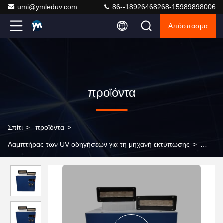
umi@ymleduv.com
86--18926468268-15989898006
Απόσπασμα
προϊόντα
Σπίτι
>
προϊόντα
>
Λαμπτήρας των UV οδηγήσεων για τη μηχανή εκτύπωσης
>
360W λαμπτήρα UV για φορητό μηχανισμό ανθεκτικότητας UV
405nm UV Led Light χονδρική πορσελάνη